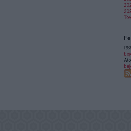
202
202
To
Fe
RSS
be
At
be