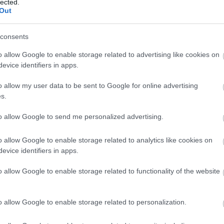
lected.
dr
Out
éle
Ild
consents
fil
gam
o allow Google to enable storage related to advertising like cookies on
Lu
evice identifiers in apps.
ani
HB
o allow my user data to be sent to Google for online advertising
Hu
s.
Ja
La
to allow Google to send me personalized advertising.
kla
kul
o allow Google to enable storage related to analytics like cookies on
DiC
evice identifiers in apps.
Luc
fil
o allow Google to enable storage related to functionality of the website
Mar
Da
Ro
o allow Google to enable storage related to personalization.
Nol
Osc