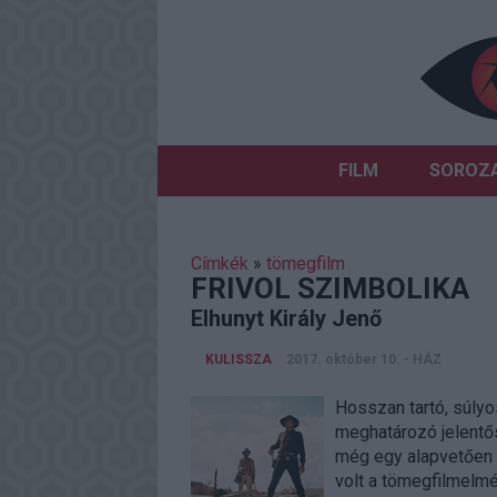
FILM
SOROZ
Címkék
»
tömegfilm
FRIVOL SZIMBOLIKA
Elhunyt Király Jenő
KULISSZA
2017. október 10.
-
HÁZ
Hosszan tartó, súlyo
meghatározó jelentős
még egy alapvetően p
volt a tömegfilmelmé