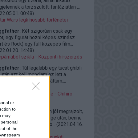
eresebb egy széria, annál inkább
jelennek a torzszülött, fantáziátlan ...
22.05.01. 00:48
)
tar Wars legkínosabb történetei
ggfather:
Két szigorúan csak egy
ot, egy figurát hozni képes színész
rt és Rock) egy full közepes film...
22.01.20. 14:48
)
rpárnából szikla - Központi hírszerzés
ggfather:
Túl legalább egy tucat ghibli
után azt kell mondjam ez lett a
elborultabb amit eddig láttam....
22.01.04. 14:42
)
roAjánló vasárnap estére - Chihiro
llemországban (2001)
sonal or
ection to
ggfather:
Félelmetesen jól megrajzolt,
ou may
zerakott világ a világvége után, benne
 personal
zi élő emberekkel, és so...
(
2021.04.16.
out of the
09
)
 downstream
azaki kevésbé ismert munkái