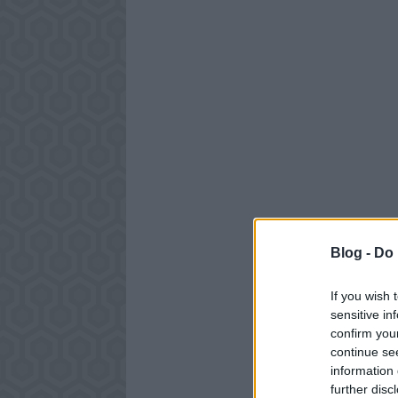
Blog -
Do 
If you wish 
sensitive in
confirm you
continue se
information 
further disc