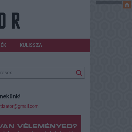
TÉK
KULISSZA
j nekünk!
itizator@gmail.com