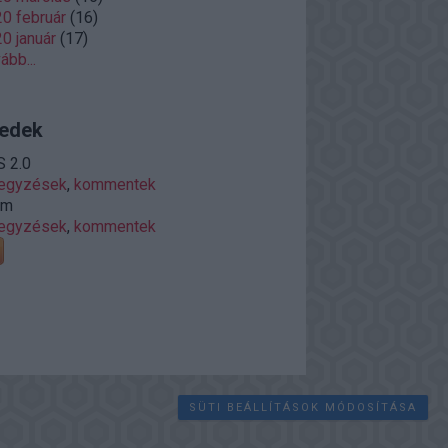
0 február
(
16
)
0 január
(
17
)
vább
...
edek
 2.0
jegyzések
,
kommentek
om
jegyzések
,
kommentek
SÜTI BEÁLLÍTÁSOK MÓDOSÍTÁSA