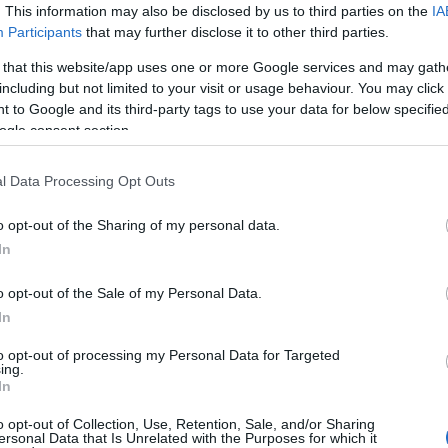
. This information may also be disclosed by us to third parties on the
IA
Participants
that may further disclose it to other third parties.
do
"an
 that this website/app uses one or more Google services and may gath
A f
including but not limited to your visit or usage behaviour. You may click 
 to Google and its third-party tags to use your data for below specifi
Uto
ogle consent section.
Cí
l Data Processing Opt Outs
19
o opt-out of the Sharing of my personal data.
20
In
20
20
o opt-out of the Sale of my Personal Data.
Am
In
ani
mar
to opt-out of processing my Personal Data for Targeted
Cal
ing.
ba
In
CW
o opt-out of Collection, Use, Retention, Sale, and/or Sharing
DC
ersonal Data that Is Unrelated with the Purposes for which it
dis