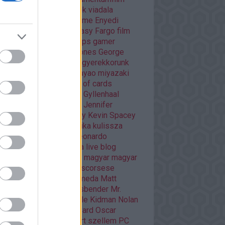
áma
Dráma
egyéb
Éhezők viadala
trajz
életrajzi
Enders Game
Enyedi
ikó
Ewan McGregor
fantasy
Fargo
film
mek
filmfesztivál
Flash
fps
gamer
er percek
Game of thrones
George
cas
Ghibli
Golden Globe
gyerekkorunk
méi
háborús
Hannibal
hayao miyazaki
O
HBO GO
horror
house of cards
nger games
interjú
Jake Gyllenhaal
mes McAvoy
japán
játék
Jennifer
wrence
kaland
képregény
Kevin Spacey
sszikus
könyv
krimi
kritika
kulissza
tfilm
kultuszfilmekről
Leonardo
aprio
Liam Neeson
lista
live blog
asfilm
mads mikkelsen
magyar
magyar
m
Margot Robbie
martin scorsese
vel
mass effect andromeda
Matt
mon
mese
Michael Fassbender
Mr.
bot
musical
Netflix
Nicole Kidman
Nolan
an filmek
Orson Scott Card
Oscar
arra várva
Páncélba zárt szellem
PC