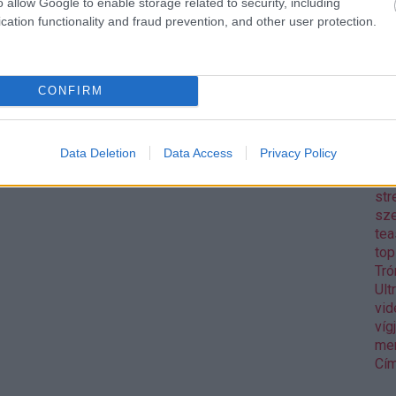
o allow Google to enable storage related to security, including
Pix
cation functionality and fraud prevention, and other user protection.
pol
Rea
reg
Mo
CONFIRM
aw
Gos
sh
Data Deletion
Data Access
Privacy Policy
sor
Wa
str
sz
tea
to
Tró
Ult
vid
víg
me
Cím