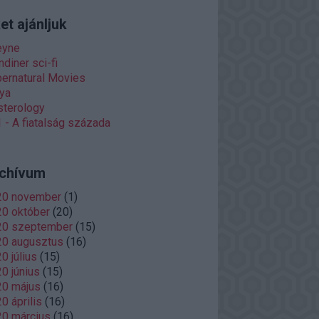
et ajánljuk
eyne
diner sci-fi
ernatural Movies
ya
terology
 - A fiatalság százada
chívum
20 november
(
1
)
0 október
(
20
)
20 szeptember
(
15
)
20 augusztus
(
16
)
0 július
(
15
)
0 június
(
15
)
20 május
(
16
)
0 április
(
16
)
0 március
(
16
)