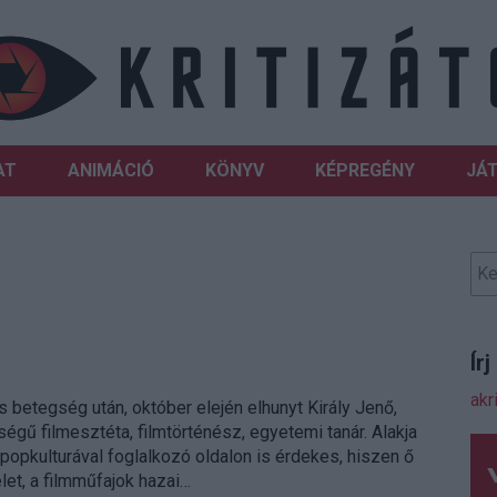
AT
ANIMÁCIÓ
KÖNYV
KÉPREGÉNY
JÁ
Ír
akr
s betegség után, október elején elhunyt Király Jenő,
égű filmesztéta, filmtörténész, egyetemi tanár. Alakja
opkulturával foglalkozó oldalon is érdekes, hiszen ő
let, a filmműfajok hazai…