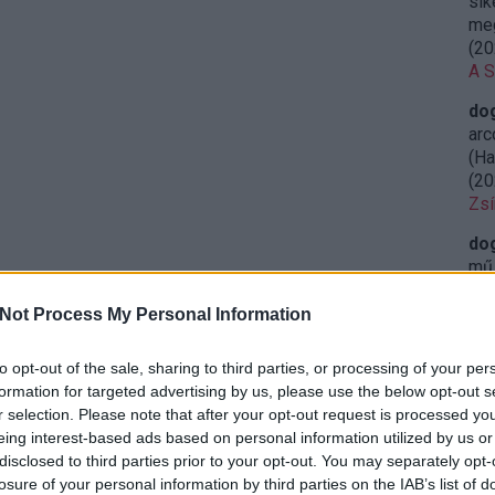
sik
meg
(
20
A S
do
arc
(Ha
(
20
Zsí
do
mű 
leg
(
20
Not Process My Personal Information
Ret
sze
to opt-out of the sale, sharing to third parties, or processing of your per
formation for targeted advertising by us, please use the below opt-out s
do
r selection. Please note that after your opt-out request is processed y
öss
eing interest-based ads based on personal information utilized by us or
iga
disclosed to third parties prior to your opt-out. You may separately opt-
23:
losure of your personal information by third parties on the IAB’s list of
Miy