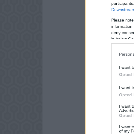
participants
Downstream 
Please note
information 
deny consent
in below Go
Persona
I want t
Opted 
I want t
Opted 
I want 
Advertis
Opted 
I want t
of my P