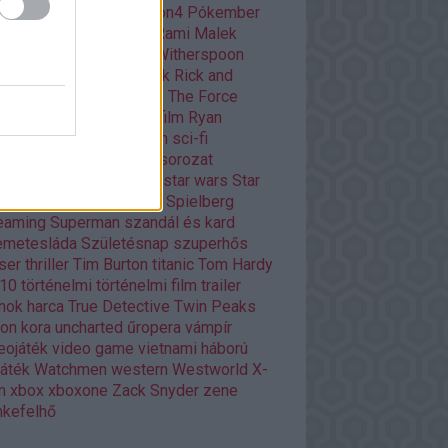
ar
playstation
playstation4
Pókember
itika
Quentin Tarantino
Rami Malek
dy Player One
Reese Witherspoon
ény
rendező
retro filmek
Rick and
rty
Ridley Scott
Road to The Force
akens
romantikus
rövidfilm
Ryan
ling
Scarlett Johansson
sci-fi
owrunner
Silicon Valley
sorozat
ozatok
Stanley Kubrick
star wars
Star
rs
Stephen King
Steven Spielberg
eaming
Superman
szandál és kard
emetesláda
Születésnap
szuperhős
ser
thriller
Tim Burton
titanic
Tom Hardy
p10
történelmi
történelmi film
trailer
nok harca
True Detective
Twin Peaks
ron kora
uncharted
űropera
vámpír
eojáték
video game
vietnami háború
játék
Watchmen
western
Westworld
X-
n
xbox
xboxone
Zack Snyder
zene
kefelhő