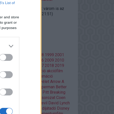
B’s List of
ggfather:
@doomguard: várom is az
gyalokat"...
(
2020.10.27. 21:51
)
er and store
iúk visszatérnek
to grant or
ed purposes
lsó 20
mkék
86
1988
1996
1997
1998
1999
2001
02
2003
2004
2005
2006
2009
2010
13
2014
2015
2016
2017
2018
2019
20
Adult Swim
ajánló
akció
akciófilm
azon Prime
amerikai
animáció
mációs film
anime
Aranyélet
Arrow
A
si
Batman
Batman V Superman
Better
l Saul
Bosszúállók
Brad Pitt
Breaking
d
Christopher Nolan
cikksorozat
Coen
Damon Lindelof
Daredevil
David Lynch
Deadpool
Deák Kristóf
díjátadó
Disney
ztópia
Doctor Who
dokumentumfilm