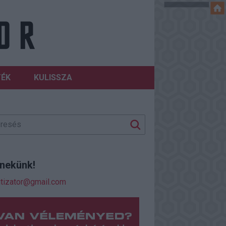
TÉK
KULISSZA
j nekünk!
itizator@gmail.com