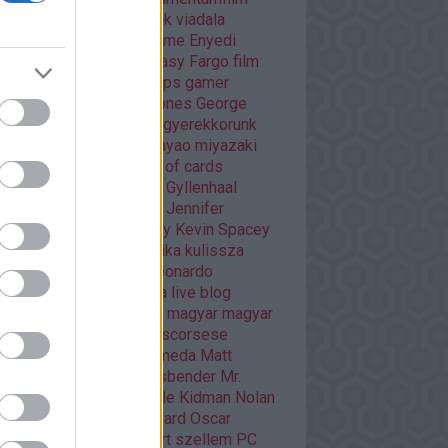
áma
dráma
egyéb
Éhezők viadala
trajz
életrajzi
Enders Game
Enyedi
ikó
Ewan McGregor
fantasy
Fargo
film
mek
filmfesztivál
Flash
fps
gamer
er percek
Game of thrones
George
cas
Ghibli
Golden Globe
gyerekkorunk
méi
háborús
Hannibal
hayao miyazaki
O
HBO GO
horror
house of cards
nger games
interjú
Jake Gyllenhaal
mes McAvoy
japán
játék
Jennifer
wrence
kaland
képregény
Kevin Spacey
sszikus
könyv
krimi
kritika
kulissza
tfilm
kultuszfilmekről
Leonardo
aprio
Liam Neeson
lista
live blog
asfilm
mads mikkelsen
magyar
magyar
m
Margot Robbie
martin scorsese
vel
mass effect andromeda
Matt
mon
mese
Michael Fassbender
Mr.
bot
musical
Netflix
Nicole Kidman
Nolan
an filmek
Orson Scott Card
Oscar
arra várva
Páncélba zárt szellem
PC