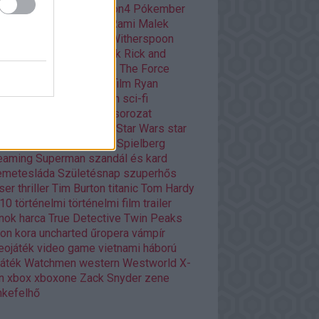
ar
playstation
playstation4
Pókember
itika
Quentin Tarantino
Rami Malek
dy Player One
Reese Witherspoon
ény
rendező
retro filmek
Rick and
rty
Ridley Scott
Road to The Force
akens
romantikus
rövidfilm
Ryan
ling
Scarlett Johansson
sci-fi
owrunner
Silicon Valley
sorozat
ozatok
Stanley Kubrick
Star Wars
star
rs
Stephen King
Steven Spielberg
eaming
Superman
szandál és kard
emetesláda
Születésnap
szuperhős
ser
thriller
Tim Burton
titanic
Tom Hardy
p10
történelmi
történelmi film
trailer
nok harca
True Detective
Twin Peaks
ron kora
uncharted
űropera
vámpír
eojáték
video game
vietnami háború
játék
Watchmen
western
Westworld
X-
n
xbox
xboxone
Zack Snyder
zene
kefelhő