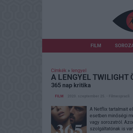
FILM
SOROZ
Címkék
»
lengyel
A LENGYEL TWILIGHT
365 nap kritika
FILM
2020. szeptember 25.
-
Filmespracli
A Netflix tartalmait 
esetben minőségi mun
vagy sorozatról. Az
szolgáltatónak is va