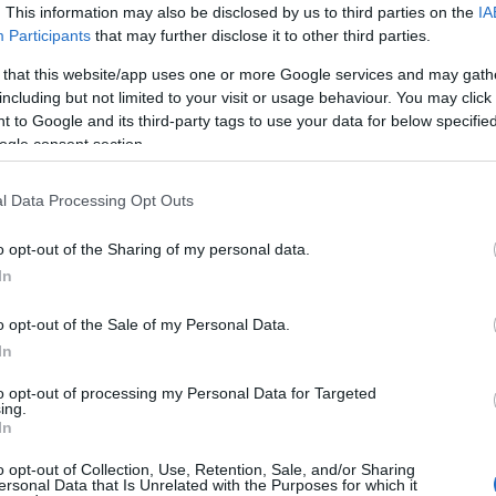
. This information may also be disclosed by us to third parties on the
IA
Participants
that may further disclose it to other third parties.
do
"an
 that this website/app uses one or more Google services and may gath
A f
including but not limited to your visit or usage behaviour. You may click 
 to Google and its third-party tags to use your data for below specifi
Uto
ogle consent section.
Cí
l Data Processing Opt Outs
19
o opt-out of the Sharing of my personal data.
20
In
20
20
o opt-out of the Sale of my Personal Data.
Am
In
ani
mar
to opt-out of processing my Personal Data for Targeted
Cal
ing.
ba
In
CW
o opt-out of Collection, Use, Retention, Sale, and/or Sharing
DC
ersonal Data that Is Unrelated with the Purposes for which it
dis