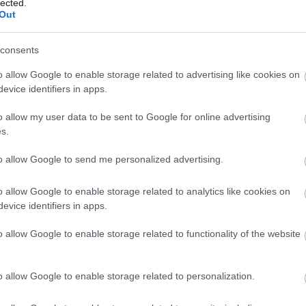
lected.
Dr
Out
éle
Ild
consents
fil
gam
o allow Google to enable storage related to advertising like cookies on
Lu
evice identifiers in apps.
ani
HB
o allow my user data to be sent to Google for online advertising
Hu
s.
Ja
La
to allow Google to send me personalized advertising.
kla
kul
o allow Google to enable storage related to analytics like cookies on
DiC
evice identifiers in apps.
Luc
fil
o allow Google to enable storage related to functionality of the website
Mar
Da
Ro
o allow Google to enable storage related to personalization.
Nol
Osc