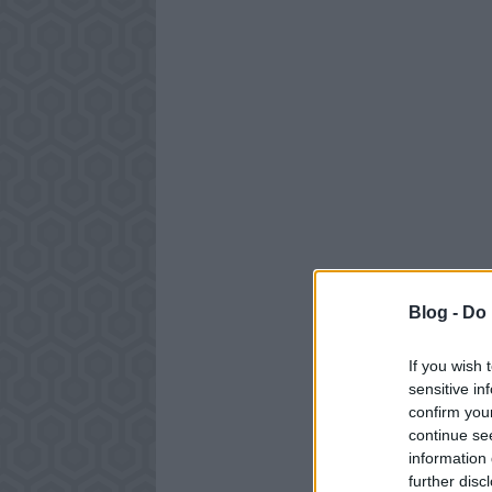
Blog -
Do 
If you wish 
sensitive in
confirm you
continue se
information 
further disc