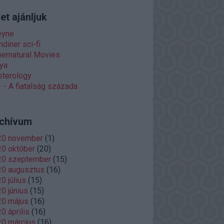
et ajánljuk
eyne
diner sci-fi
ernatural Movies
ya
terology
 - A fiatalság százada
chívum
20 november
(
1
)
0 október
(
20
)
20 szeptember
(
15
)
20 augusztus
(
16
)
0 július
(
15
)
0 június
(
15
)
20 május
(
16
)
0 április
(
16
)
0 március
(
16
)