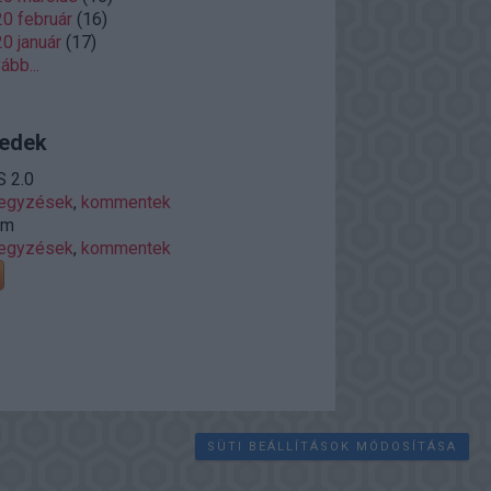
0 február
(
16
)
0 január
(
17
)
vább
...
edek
 2.0
jegyzések
,
kommentek
om
jegyzések
,
kommentek
SÜTI BEÁLLÍTÁSOK MÓDOSÍTÁSA