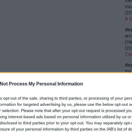
sik
meg
(
20
A S
do
arc
(Ha
(
20
Zsí
do
mű 
leg
(
20
Not Process My Personal Information
Ret
sze
to opt-out of the sale, sharing to third parties, or processing of your per
formation for targeted advertising by us, please use the below opt-out s
do
r selection. Please note that after your opt-out request is processed y
öss
eing interest-based ads based on personal information utilized by us or
iga
disclosed to third parties prior to your opt-out. You may separately opt-
23:
losure of your personal information by third parties on the IAB’s list of
Miy