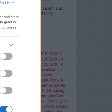
B’s List of
ggfather:
@doomguard: várom is az
gyalokat"...
(
2020.10.27. 21:51
)
er and store
iúk visszatérnek
to grant or
ed purposes
lsó 20
mkék
86
1988
1996
1997
1998
1999
2001
02
2003
2004
2005
2006
2009
2010
13
2014
2015
2016
2017
2018
2019
20
Adult Swim
ajánló
akció
akciófilm
azon Prime
amerikai
animáció
mációs film
anime
Aranyélet
Arrow
A
si
Batman
Batman V Superman
Better
l Saul
Bosszúállók
Brad Pitt
Breaking
d
Christopher Nolan
cikksorozat
Coen
Damon Lindelof
Daredevil
David Lynch
Deadpool
Deák Kristóf
díjátadó
Disney
ztópia
Doctor Who
dokumentumfilm