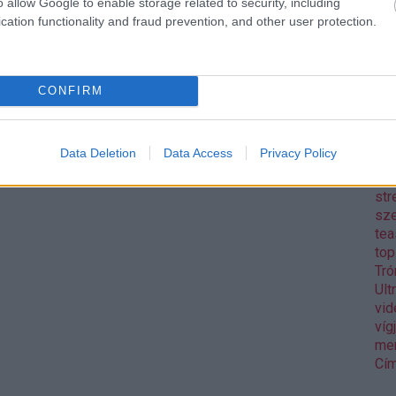
o allow Google to enable storage related to security, including
Pix
cation functionality and fraud prevention, and other user protection.
pol
Rea
reg
Mo
CONFIRM
aw
Gos
sh
Data Deletion
Data Access
Privacy Policy
sor
wa
str
sz
tea
to
Tró
Ult
vid
víg
me
Cím