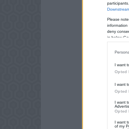
participants
Downstream 
Please note
information 
deny consent
in below Go
Persona
I want t
Opted 
I want t
Opted 
I want 
Advertis
Opted 
I want t
of my P