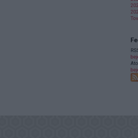
202
202
To
Fe
RSS
be
At
be