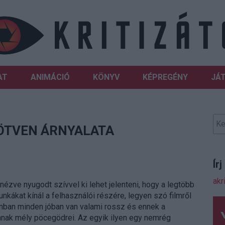
AT
ANIMÁCIÓ
KÖNYV
KÉPREGÉNY
JÁ
 ÖTVEN ÁRNYALATA
Ír
akr
elnézve nyugodt szívvel ki lehet jelenteni, hogy a legtöbb
kákat kínál a felhasználói részére, legyen szó filmről
onban minden jóban van valami rossz és ennek a
nnak mély pöcegödrei. Az egyik ilyen egy nemrég