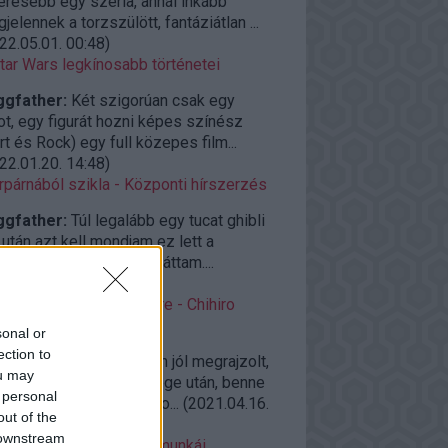
eresebb egy széria, annál inkább
jelennek a torzszülött, fantáziátlan ...
22.05.01. 00:48
)
tar Wars legkínosabb történetei
ggfather:
Két szigorúan csak egy
ot, egy figurát hozni képes színész
rt és Rock) egy full közepes film...
22.01.20. 14:48
)
rpárnából szikla - Központi hírszerzés
ggfather:
Túl legalább egy tucat ghibli
után azt kell mondjam ez lett a
elborultabb amit eddig láttam....
22.01.04. 14:42
)
roAjánló vasárnap estére - Chihiro
llemországban (2001)
sonal or
ection to
ggfather:
Félelmetesen jól megrajzolt,
ou may
zerakott világ a világvége után, benne
 personal
zi élő emberekkel, és so...
(
2021.04.16.
out of the
09
)
 downstream
azaki kevésbé ismert munkái