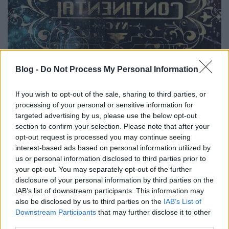
Kissé félrehord a Parabellum
Blog -
Do Not Process My Personal Information
John Wick: 3. felvonás kritika
If you wish to opt-out of the sale, sharing to third parties, or
Kondi_HUN
•
2019. május 26.
0
processing of your personal or sensitive information for
targeted advertising by us, please use the below opt-out
John Wick nevét a világában mindenki ismeri és
section to confirm your selection. Please note that after your
hajdanán még féltek is Tőle. Hisz Ő volt az az ember,
opt-out request is processed you may continue seeing
kinek gúnyneve a Rémkirály, profi a profik közt,
interest-based ads based on personal information utilized by
kíméletlen vadász, aki a kitűzött célt bármi áron
us or personal information disclosed to third parties prior to
eléri. Lényegtelen, hogy mennyi emberéletbe kerül
your opt-out. You may separately opt-out of the further
az akció. Természetesen…
disclosure of your personal information by third parties on the
IAB’s list of downstream participants. This information may
also be disclosed by us to third parties on the
IAB’s List of
Downstream Participants
that may further disclose it to other
third parties.