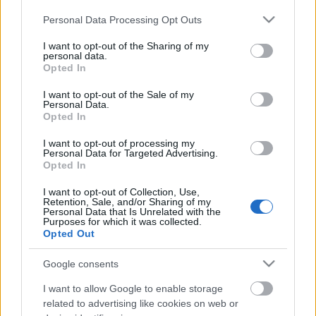
Please note that this website/app uses one or more Google
Personal Data Processing Opt Outs
services and may gather and store information including but
not limited to your visit or usage behaviour. You may click to
I want to opt-out of the Sharing of my
personal data.
grant or deny consent to Google and its third-party tags to
Opted In
use your data for below specified purposes in below Google
consent section.
I want to opt-out of the Sale of my
Personal Data.
Opted In
I want to opt-out of processing my
Personal Data for Targeted Advertising.
Opted In
Ha nem megy a visszavonulás, ne
I want to opt-out of Collection, Use,
erőltessük!
Retention, Sale, and/or Sharing of my
Personal Data that Is Unrelated with the
John Wick - 2. felvonás kritika
Purposes for which it was collected.
Opted Out
Kondi_HUN
•
2017. március 01.
0
Google consents
Több mint két éve került mozikba a John Wick, amely
I want to allow Google to enable storage
a maga nemében igencsak felborzolta a kedélyeket.
related to advertising like cookies on web or
A visszavonult, kegyetlen bérgyilkos egyetlen barátja