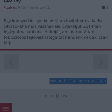
Kondi_HUN
•
2014. november 23.
3
Egy könnyed kis gyilkolászásra invitálnám a Kedves
Olvasókat a mozivásznak elé. Értékeljük 2014 tán
legizgalmasabb akciófilmjét, ami garantáltan
többszörös fejlövést szolgáltat mindenkinek aki csak
látja.
SÜTI BEÁLLÍTÁSOK MÓDOSÍTÁSA
mobil
|
teljes