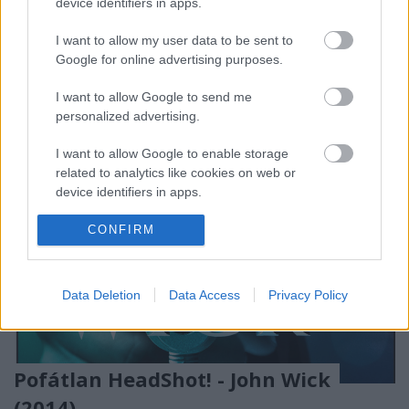
device identifiers in apps.
egy kiskutya volt, amelyet néhai feleségétől kapott. A
hőn szeretett asszony elvesztése után ez a kis életke
I want to allow my user data to be sent to
jelentette…
Google for online advertising purposes.
I want to allow Google to send me
personalized advertising.
I want to allow Google to enable storage
related to analytics like cookies on web or
device identifiers in apps.
I want to allow Google to enable storage
CONFIRM
related to functionality of the website or app.
I want to allow Google to enable storage
Data Deletion
Data Access
Privacy Policy
related to personalization.
I want to allow Google to enable storage
related to security, including authentication
Pofátlan HeadShot! - John Wick
functionality and fraud prevention, and other
user protection.
(2014)