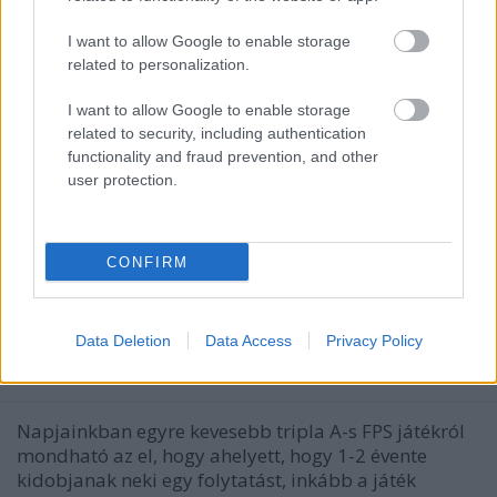
I want to allow Google to enable storage
related to personalization.
I want to allow Google to enable storage
related to security, including authentication
functionality and fraud prevention, and other
user protection.
A Call of Duty, amihez gondolkodni
CONFIRM
kell
Gamer percek - 14. Tom Clancy's Rainbow Six
Siege
Data Deletion
Data Access
Privacy Policy
Afthrast
•
2018. február 22.
0
Napjainkban egyre kevesebb tripla A-s FPS játékról
mondható az el, hogy ahelyett, hogy 1-2 évente
kidobjanak neki egy folytatást, inkább a játék