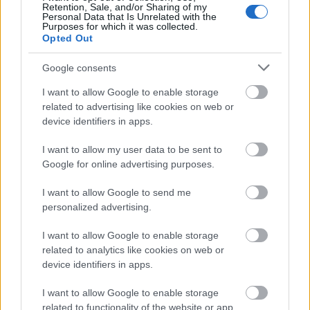
Retention, Sale, and/or Sharing of my
Personal Data that Is Unrelated with the
Purposes for which it was collected.
Opted Out
Amikor a szovjet zombit elviszi a
redneck amerikai...
Google consents
Gamer percek - 15. R6S Outbreak
I want to allow Google to enable storage
Afthrast
•
2018. március 17.
0
related to advertising like cookies on web or
device identifiers in apps.
Bár nemrég volt egy Rainbow Six Siege cikk, ennek
I want to allow my user data to be sent to
ellenére, vagy talán pont ezért jól bevágódik ide ez a
Google for online advertising purposes.
kis friss szösszenet. Ugyanis végre elérhető a már jó
ideje híresztelt Outbreak, ami április 3-ig marad így
I want to allow Google to send me
a játékosok számára. Nézzük is mit lehet csinálni
personalized advertising.
ebben a játékmódban!
I want to allow Google to enable storage
related to analytics like cookies on web or
device identifiers in apps.
I want to allow Google to enable storage
related to functionality of the website or app.