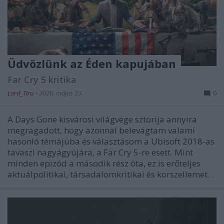
Üdvözlünk az Éden kapujában
Far Cry 5 kritika
Lord_Tiru
•
2020. május 23.
0
A Days Gone kisvárosi világvége sztorija annyira
megragadott, hogy azonnal belevágtam valami
hasonló témájúba és választásom a Ubisoft 2018-as
tavaszi nagyágyújára, a Far Cry 5-re esett. Mint
minden epizód a második rész óta, ez is erőteljes
aktuálpolitikai, társadalomkritikai és korszellemet…