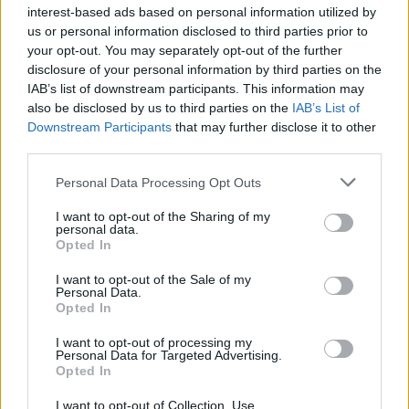
interest-based ads based on personal information utilized by
us or personal information disclosed to third parties prior to
Lassan eltelt egy hónap az Anthem korai hozzáférésű
your opt-out. You may separately opt-out of the further
megjelenése óta, úgyhogy éppen itt az ideje ítéletet
disclosure of your personal information by third parties on the
mondani róla. A lehető legtöbb jóindulattal se
IAB’s list of downstream participants. This information may
mondható zökkenőmentesnek a játék megjelenése
also be disclosed by us to third parties on the
IAB’s List of
és bőven akadt tennivalója a fejlesztő cégnek
Downstream Participants
that may further disclose it to other
(BioWare Edmonton). Volt itt…
third parties.
Please note that this website/app uses one or more Google
Personal Data Processing Opt Outs
services and may gather and store information including but
not limited to your visit or usage behaviour. You may click to
I want to opt-out of the Sharing of my
personal data.
grant or deny consent to Google and its third-party tags to
Opted In
use your data for below specified purposes in below Google
consent section.
I want to opt-out of the Sale of my
Personal Data.
Opted In
I want to opt-out of processing my
Personal Data for Targeted Advertising.
Opted In
I want to opt-out of Collection, Use,