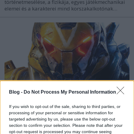
történetmesélése, a fizikája, egyes játékmechanikai
elemei és a karakterei mind korszakalkotónak…
Blog -
Do Not Process My Personal Information
If you wish to opt-out of the sale, sharing to third parties, or
Ennyit az új Himnuszról...
processing of your personal or sensitive information for
targeted advertising by us, please use the below opt-out
Gamer percek 18. - Anthem
section to confirm your selection. Please note that after your
opt-out request is processed you may continue seeing
Afthrast
•
2019. március 14.
0