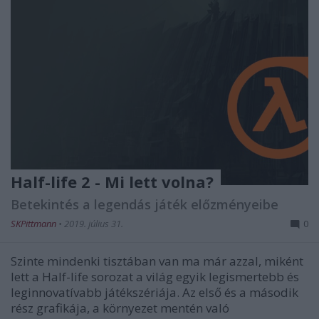
Half-life 2 - Mi lett volna?
Betekintés a legendás játék előzményeibe
SKPittmann
•
2019. július 31.
0
Szinte mindenki tisztában van ma már azzal, miként
lett a Half-life sorozat a világ egyik legismertebb és
leginnovatívabb játékszériája. Az első és a második
rész grafikája, a környezet mentén való