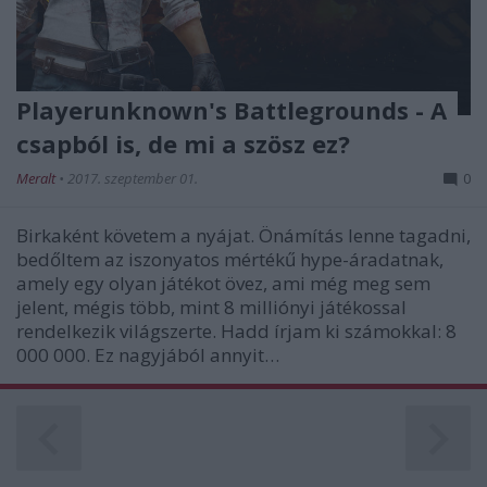
Playerunknown's Battlegrounds - A
csapból is, de mi a szösz ez?
Meralt
•
2017. szeptember 01.
0
Birkaként követem a nyájat. Önámítás lenne tagadni,
bedőltem az iszonyatos mértékű hype-áradatnak,
amely egy olyan játékot övez, ami még meg sem
jelent, mégis több, mint 8 milliónyi játékossal
rendelkezik világszerte. Hadd írjam ki számokkal: 8
000 000. Ez nagyjából annyit…