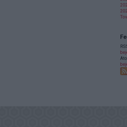
202
202
To
Fe
RSS
be
At
be