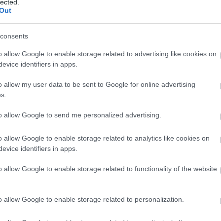
lected.
dr
Out
éle
Ild
consents
fil
gam
o allow Google to enable storage related to advertising like cookies on
Lu
evice identifiers in apps.
ani
HB
o allow my user data to be sent to Google for online advertising
Hu
s.
Ja
La
to allow Google to send me personalized advertising.
kla
kul
o allow Google to enable storage related to analytics like cookies on
DiC
evice identifiers in apps.
Luc
fil
o allow Google to enable storage related to functionality of the website
Mar
Da
Ro
o allow Google to enable storage related to personalization.
Nol
Osc