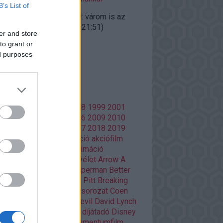
B’s List of
ggfather:
@doomguard: várom is az
gyalokat"...
(
2020.10.27. 21:51
)
er and store
iúk visszatérnek
to grant or
ed purposes
lsó 20
mkék
86
1988
1996
1997
1998
1999
2001
02
2003
2004
2005
2006
2009
2010
13
2014
2015
2016
2017
2018
2019
20
Adult Swim
ajánló
akció
akciófilm
azon Prime
amerikai
animáció
mációs film
anime
Aranyélet
Arrow
A
si
Batman
Batman V Superman
Better
l Saul
Bosszúállók
Brad Pitt
Breaking
d
Christopher Nolan
cikksorozat
Coen
Damon Lindelof
Daredevil
David Lynch
Deadpool
Deák Kristóf
díjátadó
Disney
ztópia
Doctor Who
dokumentumfilm