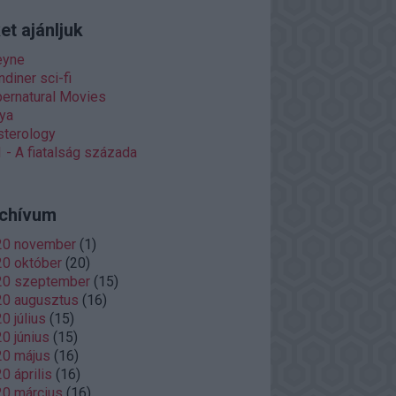
et ajánljuk
eyne
diner sci-fi
ernatural Movies
ya
terology
 - A fiatalság százada
chívum
20 november
(
1
)
0 október
(
20
)
20 szeptember
(
15
)
20 augusztus
(
16
)
0 július
(
15
)
0 június
(
15
)
20 május
(
16
)
0 április
(
16
)
0 március
(
16
)