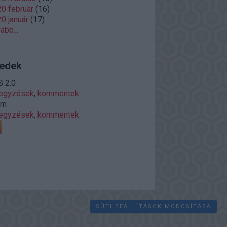
0 február
(
16
)
0 január
(
17
)
vább
...
edek
 2.0
jegyzések
,
kommentek
om
jegyzések
,
kommentek
SÜTI BEÁLLÍTÁSOK MÓDOSÍTÁSA