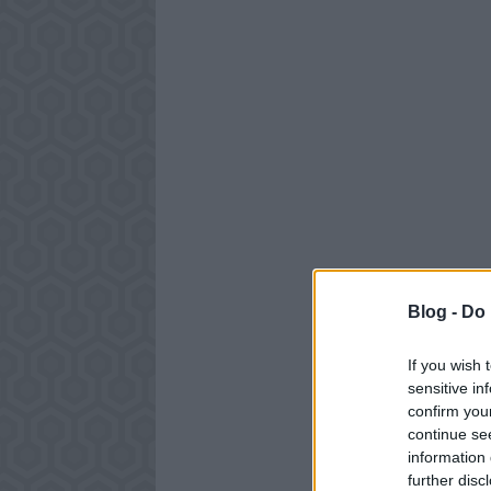
Blog -
Do 
If you wish 
sensitive in
confirm you
continue se
information 
further disc