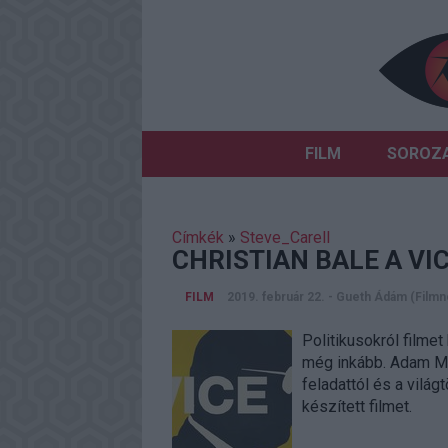
FILM
SOROZ
Címkék
»
Steve_Carell
CHRISTIAN BALE A V
FILM
2019. február 22.
-
Gueth Ádám (Film
Politikusokról filme
még inkább. Adam Mc
feladattól és a vilá
készített filmet.