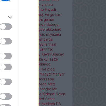
áma
Dráma
egyéb
Éhezők viadala
trajz
életrajzi
Enders Game
Enyedi
ikó
Ewan McGregor
fantasy
Fargo
film
mek
filmfesztivál
Flash
fps
gamer
er percek
Game of thrones
George
cas
Ghibli
Golden Globe
gyerekkorunk
méi
háborús
Hannibal
hayao miyazaki
O
HBO GO
horror
house of cards
nger games
interjú
Jake Gyllenhaal
mes McAvoy
japán
játék
Jennifer
wrence
kaland
képregény
Kevin Spacey
sszikus
könyv
krimi
kritika
kulissza
tfilm
kultuszfilmekről
Leonardo
aprio
Liam Neeson
lista
live blog
asfilm
mads mikkelsen
magyar
magyar
m
Margot Robbie
martin scorsese
vel
mass effect andromeda
Matt
mon
mese
Michael Fassbender
Mr.
bot
musical
Netflix
Nicole Kidman
Nolan
an filmek
Orson Scott Card
Oscar
arra várva
Páncélba zárt szellem
PC