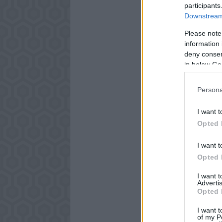
participants
Downstream 
Please note
information 
deny consent
in below Go
Persona
I want t
Opted 
I want t
Opted 
I want 
Advertis
Opted 
I want t
of my P