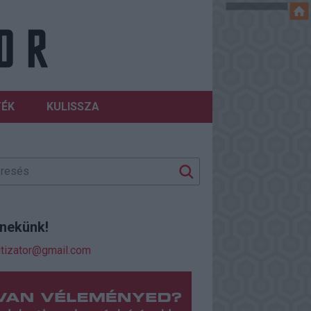
TÉK
KULISSZA
j nekünk!
itizator@gmail.com