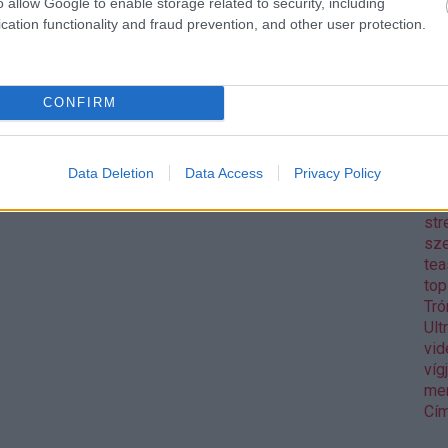
o allow Google to enable storage related to security, including
Pix
cation functionality and fraud prevention, and other user protection.
pol
Rea
reg
Mo
CONFIRM
aw
Gos
sh
Data Deletion
Data Access
Privacy Policy
sor
wa
str
sz
tea
to
Tró
Ult
vid
víg
me
Cím