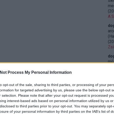
sik
meg
(
20
A S
do
arc
(Ha
(
20
Zsí
do
mű 
leg
(
20
Not Process My Personal Information
Ret
sze
to opt-out of the sale, sharing to third parties, or processing of your per
formation for targeted advertising by us, please use the below opt-out s
do
r selection. Please note that after your opt-out request is processed y
öss
eing interest-based ads based on personal information utilized by us or
iga
disclosed to third parties prior to your opt-out. You may separately opt-
23:
losure of your personal information by third parties on the IAB’s list of
Miy