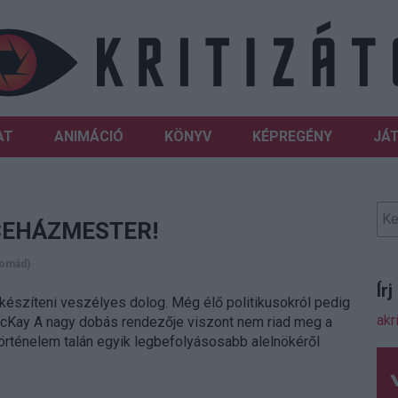
AT
ANIMÁCIÓ
KÖNYV
KÉPREGÉNY
JÁ
ICEHÁZMESTER!
nomád)
Ír
t készíteni veszélyes dolog. Még élő politikusokról pedig
akr
Kay A nagy dobás rendezője viszont nem riad meg a
gtörténelem talán egyik legbefolyásosabb alelnökéről