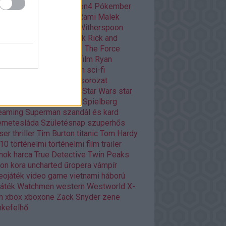
ar
playstation
playstation4
Pókember
itika
Quentin Tarantino
Rami Malek
dy Player One
Reese Witherspoon
ény
rendező
retro filmek
Rick and
rty
Ridley Scott
Road to The Force
akens
romantikus
rövidfilm
Ryan
ling
Scarlett Johansson
sci-fi
owrunner
Silicon Valley
sorozat
ozatok
Stanley Kubrick
Star Wars
star
rs
Stephen King
Steven Spielberg
eaming
Superman
szandál és kard
emetesláda
Születésnap
szuperhős
ser
thriller
Tim Burton
titanic
Tom Hardy
p10
történelmi
történelmi film
trailer
nok harca
True Detective
Twin Peaks
ron kora
uncharted
űropera
vámpír
eojáték
video game
vietnami háború
játék
Watchmen
western
Westworld
X-
n
xbox
xboxone
Zack Snyder
zene
kefelhő