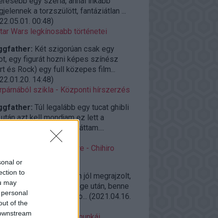
eresebb egy széria, annál inkább
jelennek a torzszülött, fantáziátlan ...
22.05.01. 00:48
)
tar Wars legkínosabb történetei
ggfather:
Két szigorúan csak egy
ot, egy figurát hozni képes színész
rt és Rock) egy full közepes film...
22.01.20. 14:48
)
rpárnából szikla - Központi hírszerzés
ggfather:
Túl legalább egy tucat ghibli
után azt kell mondjam ez lett a
elborultabb amit eddig láttam....
22.01.04. 14:42
)
roAjánló vasárnap estére - Chihiro
llemországban (2001)
sonal or
ection to
ggfather:
Félelmetesen jól megrajzolt,
ou may
zerakott világ a világvége után, benne
 personal
zi élő emberekkel, és so...
(
2021.04.16.
out of the
09
)
 downstream
azaki kevésbé ismert munkái