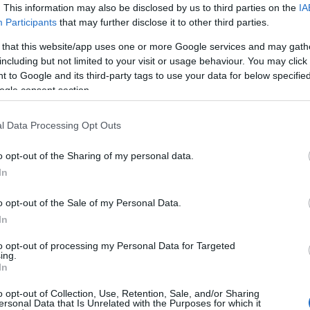
. This information may also be disclosed by us to third parties on the
IA
Participants
that may further disclose it to other third parties.
do
"an
 that this website/app uses one or more Google services and may gath
A f
including but not limited to your visit or usage behaviour. You may click 
 to Google and its third-party tags to use your data for below specifi
Uto
ogle consent section.
Cí
l Data Processing Opt Outs
19
o opt-out of the Sharing of my personal data.
20
In
20
20
o opt-out of the Sale of my Personal Data.
Am
In
ani
mar
to opt-out of processing my Personal Data for Targeted
Cal
ing.
ba
In
CW
o opt-out of Collection, Use, Retention, Sale, and/or Sharing
DC
ersonal Data that Is Unrelated with the Purposes for which it
dis