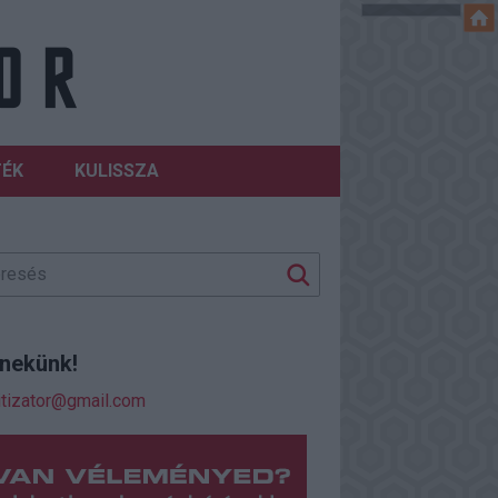
TÉK
KULISSZA
j nekünk!
itizator@gmail.com