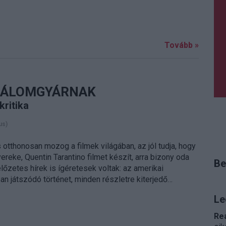
Tovább »
Z ÁLOMGYÁRNAK
kritika
us)
s otthonosan mozog a filmek világában, az jól tudja, hogy
reke, Quentin Tarantino filmet készít, arra bizony oda
Be
 előzetes hírek is ígéretesek voltak: az amerikai
an játszódó történet, minden részletre kiterjedő…
Le
Re