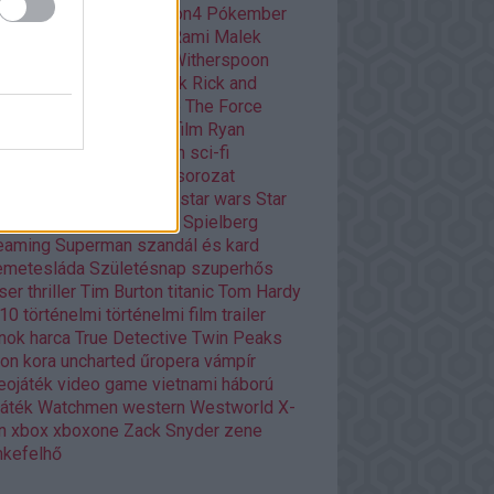
ar
playstation
playstation4
Pókember
itika
Quentin Tarantino
Rami Malek
dy Player One
Reese Witherspoon
ény
rendező
retro filmek
Rick and
rty
Ridley Scott
Road to The Force
akens
romantikus
rövidfilm
Ryan
ling
Scarlett Johansson
sci-fi
owrunner
Silicon Valley
sorozat
ozatok
Stanley Kubrick
star wars
Star
rs
Stephen King
Steven Spielberg
eaming
Superman
szandál és kard
emetesláda
Születésnap
szuperhős
ser
thriller
Tim Burton
titanic
Tom Hardy
p10
történelmi
történelmi film
trailer
nok harca
True Detective
Twin Peaks
ron kora
uncharted
űropera
vámpír
eojáték
video game
vietnami háború
játék
Watchmen
western
Westworld
X-
n
xbox
xboxone
Zack Snyder
zene
kefelhő