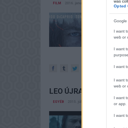
was col
FILM
2016. január 16.
-
Gueth Ádám (Filmno
Opted 
Leonardo DiCaprio ne
Google 
össze az itáliai poli
filmben bizonyította
I want t
hollywoodi színész. 
web or d
éppen ez a baj…
I want t
purpose
I want 
I want t
web or d
LEO ÚJRA A VÁSZNON 
I want t
EGYÉB
2015. július 17.
-
Kondi_HUN
or app.
Leonardo DiCaprio és
I want t
kedélyeket. A The R
ugyanezen a címen tö