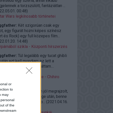
eresebb egy széria, annál inkább
jelennek a torzszülött, fantáziátlan ...
22.05.01. 00:48
)
tar Wars legkínosabb történetei
ggfather:
Két szigorúan csak egy
ot, egy figurát hozni képes színész
rt és Rock) egy full közepes film...
22.01.20. 14:48
)
rpárnából szikla - Központi hírszerzés
ggfather:
Túl legalább egy tucat ghibli
után azt kell mondjam ez lett a
elborultabb amit eddig láttam....
22.01.04. 14:42
)
roAjánló vasárnap estére - Chihiro
llemországban (2001)
sonal or
ection to
ggfather:
Félelmetesen jól megrajzolt,
ou may
zerakott világ a világvége után, benne
 personal
zi élő emberekkel, és so...
(
2021.04.16.
out of the
09
)
 downstream
azaki kevésbé ismert munkái