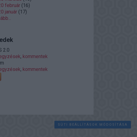
0 február
(
16
)
0 január
(
17
)
vább
...
edek
 2.0
jegyzések
,
kommentek
om
jegyzések
,
kommentek
SÜTI BEÁLLÍTÁSOK MÓDOSÍTÁSA