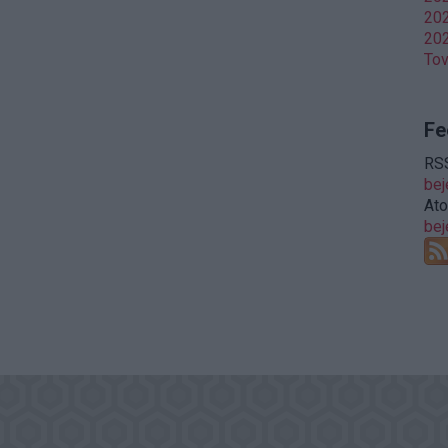
202
202
To
Fe
RSS
be
At
be