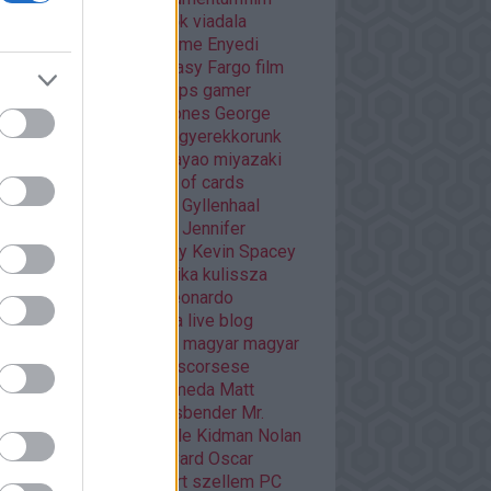
áma
Dráma
egyéb
Éhezők viadala
trajz
életrajzi
Enders Game
Enyedi
ikó
Ewan McGregor
fantasy
Fargo
film
mek
filmfesztivál
Flash
fps
gamer
er percek
Game of thrones
George
cas
Ghibli
Golden Globe
gyerekkorunk
méi
háborús
Hannibal
hayao miyazaki
O
HBO GO
horror
house of cards
nger games
interjú
Jake Gyllenhaal
mes McAvoy
japán
játék
Jennifer
wrence
kaland
képregény
Kevin Spacey
sszikus
könyv
krimi
kritika
kulissza
tfilm
kultuszfilmekről
Leonardo
aprio
Liam Neeson
lista
live blog
asfilm
mads mikkelsen
magyar
magyar
m
Margot Robbie
martin scorsese
vel
mass effect andromeda
Matt
mon
mese
Michael Fassbender
Mr.
bot
musical
Netflix
Nicole Kidman
Nolan
an filmek
Orson Scott Card
Oscar
arra várva
Páncélba zárt szellem
PC