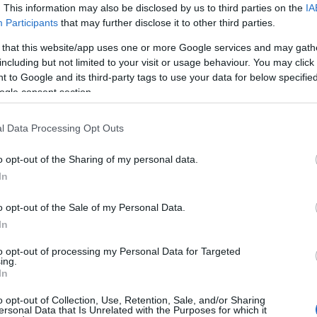
. This information may also be disclosed by us to third parties on the
IA
- VÉRES GYÉMÁNT
Participants
that may further disclose it to other third parties.
do
"an
 that this website/app uses one or more Google services and may gath
A f
including but not limited to your visit or usage behaviour. You may click 
nomád)
 to Google and its third-party tags to use your data for below specifi
Uto
mű 2006-os film mindenképpen a kedvenceim közé
ogle consent section.
en hibájával és pozitívumával együtt. A rendező, Edward
ikai polgárháború fekete-ezredét megjelenítő Glory-t
Cí
l Data Processing Opt Outs
emelően romantikus Legends of the Fall-t (Szenvedélyek
19
o opt-out of the Sharing of my personal data.
20
In
20
20
o opt-out of the Sale of my Personal Data.
Am
Tovább »
In
ani
mar
to opt-out of processing my Personal Data for Targeted
Cal
ing.
ba
In
- A VISSZATÉRŐ
CW
scarra várva #6 II. szezon
o opt-out of Collection, Use, Retention, Sale, and/or Sharing
DC
ersonal Data that Is Unrelated with the Purposes for which it
dis