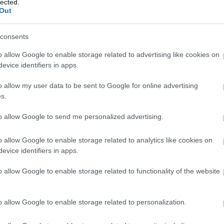
lected.
mád)
dr
Out
éle
vét talán már a legtájékozatlanabbak sem keverik
Ild
consents
hisztorral, Leonardo da Vincivel, hiszen számtalan
fil
 talentumát és talán ő az egyik legsokoldalúbb
gam
o allow Google to enable storage related to advertising like cookies on
Játékának színvonala szinte mindig átlag feletti és talán
Lu
evice identifiers in apps.
ani
HB
o allow my user data to be sent to Google for online advertising
Hu
s.
Ja
Tovább »
La
to allow Google to send me personalized advertising.
kla
kul
o allow Google to enable storage related to analytics like cookies on
DiC
evice identifiers in apps.
- THE REVENANT TEASER
Luc
fil
o allow Google to enable storage related to functionality of the website
Mar
Da
Ro
 Tom Hardy ezúttal egy közös filmben borzolja a
o allow Google to enable storage related to personalization.
Nol
evenant cím nem újdonság Hollywoodban, ugyanis
Osc
bb film is megjelent, melyek jobbára a horror