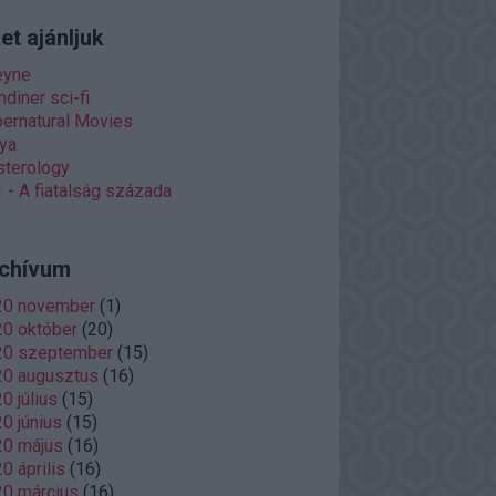
et ajánljuk
eyne
diner sci-fi
ernatural Movies
ya
terology
 - A fiatalság százada
chívum
20 november
(
1
)
0 október
(
20
)
20 szeptember
(
15
)
20 augusztus
(
16
)
0 július
(
15
)
0 június
(
15
)
20 május
(
16
)
0 április
(
16
)
0 március
(
16
)