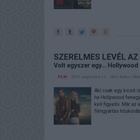
SZERELMES LEVÉL A
Volt egyszer egy... Hollywood 
FILM
2019. augusztus 13.
-
Illisz Balázs (Bal
Aki csak egy kicsit i
ha Hollywood fenegye
kell figyelni. Már az
filmgyártás hőskoráb