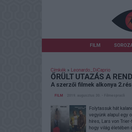
FILM
SOROZ
Címkék
»
Leonardo_DiCaprio
ŐRÜLT UTAZÁS A REN
A szerzői filmek alkonya 2.ré
FILM
2019. augusztus 30.
-
Filmespracli
Folytassuk hát kalan
vegyünk alapul egy o
híres, Lars von Trier-
hogy világ életében 