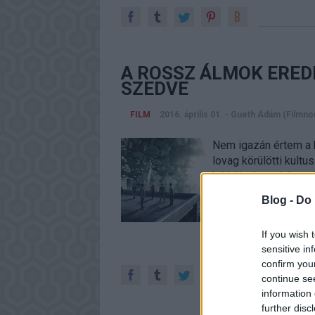
A ROSSZ ÁLMOK EREDE
SZEDVE
FILM
2016. április 01.
-
Gueth Ádám (Filmno
Nem igazán értem a ku
lovag körülötti kult
bárki is, hogy képes
Nos, Nolan úgy gondol
Blog -
Do 
területen…
If you wish 
sensitive in
confirm you
continue se
information 
further disc