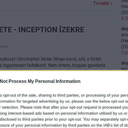
sik
Tovább »
meg
(
20
A S
TE - INCEPTION ÍZEKRE
do
arc
(Ha
(
20
mád)
Zsí
ltuszt Christopher Nolan filmjei körül, sőt, a Sötét
do
usz egyenesen felháborít. Nem értem, hogyan gondolta
mű 
 jobbat alkotni Joel Schumaher mellbimbós Batmanjénél?
leg
ta, neki ez menni fog, sőt, azt hitte, hogy más
(
20
Not Process My Personal Information
Ret
sze
to opt-out of the sale, sharing to third parties, or processing of your per
formation for targeted advertising by us, please use the below opt-out s
do
r selection. Please note that after your opt-out request is processed y
Tovább »
öss
eing interest-based ads based on personal information utilized by us or
iga
disclosed to third parties prior to your opt-out. You may separately opt-
23:
losure of your personal information by third parties on the IAB’s list of
Miy