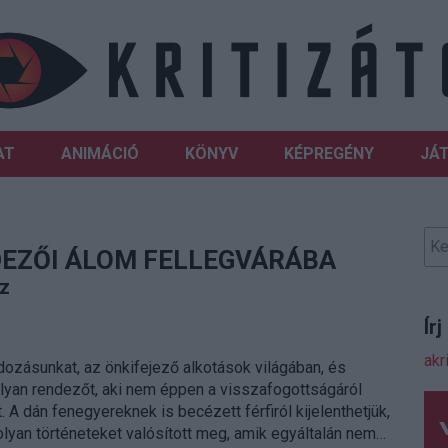
AT
ANIMÁCIÓ
KÖNYV
KÉPREGÉNY
JÁ
DEZŐI ÁLOM FELLEGVÁRÁBA
sz
Ír
akr
dozásunkat, az önkifejező alkotások világában, és
lyan rendezőt, aki nem éppen a visszafogottságáról
t. A dán fenegyereknek is becézett férfiról kijelenthetjük,
olyan történeteket valósított meg, amik egyáltalán nem…