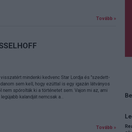
Tovább »
ASSELHOFF
visszatért mindenki kedvenc Star Lordja és "szedett-
danom sem kell, hogy ezúttal is egy igazán látványos
l nem spórolták ki a történetet sem. Vajon mi az, ami
Be
legújabb kalandját nemcsak a…
Le
Re
Tovább »