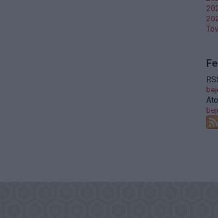
202
202
To
Fe
RSS
be
At
be