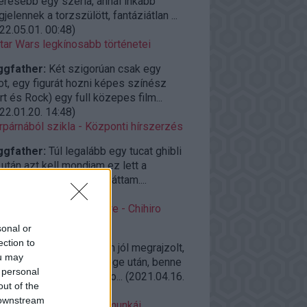
eresebb egy széria, annál inkább
jelennek a torzszülött, fantáziátlan ...
22.05.01. 00:48
)
tar Wars legkínosabb történetei
ggfather:
Két szigorúan csak egy
ot, egy figurát hozni képes színész
rt és Rock) egy full közepes film...
22.01.20. 14:48
)
rpárnából szikla - Központi hírszerzés
ggfather:
Túl legalább egy tucat ghibli
után azt kell mondjam ez lett a
elborultabb amit eddig láttam....
22.01.04. 14:42
)
roAjánló vasárnap estére - Chihiro
llemországban (2001)
sonal or
ection to
ggfather:
Félelmetesen jól megrajzolt,
ou may
zerakott világ a világvége után, benne
 personal
zi élő emberekkel, és so...
(
2021.04.16.
out of the
09
)
 downstream
azaki kevésbé ismert munkái