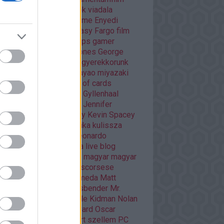
áma
Dráma
egyéb
Éhezők viadala
trajz
életrajzi
Enders Game
Enyedi
ikó
Ewan McGregor
fantasy
Fargo
film
mek
filmfesztivál
Flash
fps
gamer
er percek
Game of thrones
George
cas
Ghibli
Golden Globe
gyerekkorunk
méi
háborús
Hannibal
hayao miyazaki
O
HBO GO
horror
house of cards
nger games
interjú
Jake Gyllenhaal
mes McAvoy
japán
játék
Jennifer
wrence
kaland
képregény
Kevin Spacey
sszikus
könyv
krimi
kritika
kulissza
tfilm
kultuszfilmekről
Leonardo
aprio
Liam Neeson
lista
live blog
asfilm
mads mikkelsen
magyar
magyar
m
Margot Robbie
martin scorsese
vel
mass effect andromeda
Matt
mon
mese
Michael Fassbender
Mr.
bot
musical
Netflix
Nicole Kidman
Nolan
an filmek
Orson Scott Card
Oscar
arra várva
Páncélba zárt szellem
PC