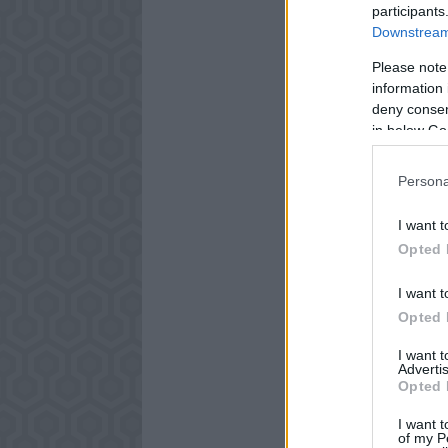
participants
Downstream 
Please note
information 
deny consent
in below Go
Persona
I want t
Opted 
I want t
Opted 
I want 
Advertis
Opted 
I want t
of my P