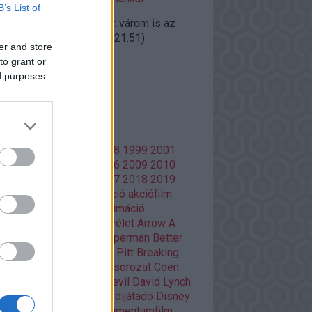
B’s List of
ggfather:
@doomguard: várom is az
gyalokat"...
(
2020.10.27. 21:51
)
er and store
iúk visszatérnek
to grant or
ed purposes
lsó 20
mkék
86
1988
1996
1997
1998
1999
2001
02
2003
2004
2005
2006
2009
2010
13
2014
2015
2016
2017
2018
2019
20
Adult Swim
ajánló
akció
akciófilm
azon Prime
amerikai
animáció
mációs film
anime
Aranyélet
Arrow
A
si
Batman
Batman V Superman
Better
l Saul
Bosszúállók
Brad Pitt
Breaking
d
Christopher Nolan
cikksorozat
Coen
Damon Lindelof
Daredevil
David Lynch
Deadpool
Deák Kristóf
díjátadó
Disney
ztópia
Doctor Who
dokumentumfilm