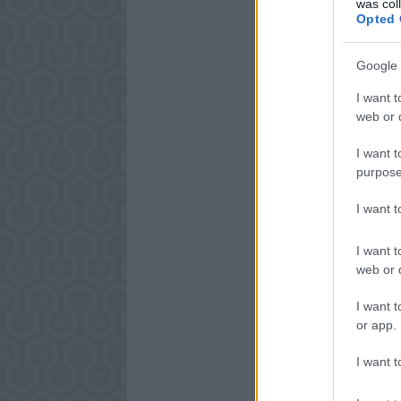
was col
Opted 
Google 
I want t
web or d
I want t
purpose
I want 
I want t
web or d
I want t
or app.
I want t