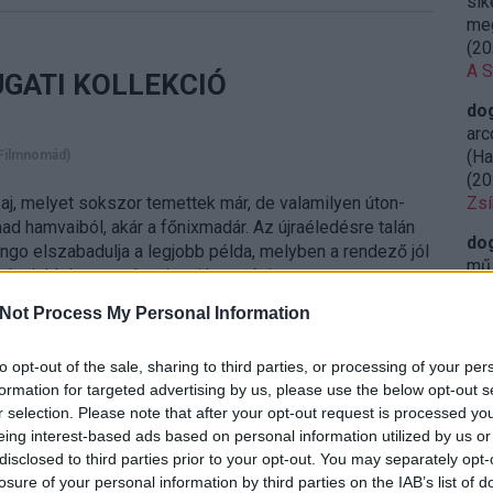
sik
meg
(
20
A S
GATI KOLLEKCIÓ
do
arc
(Ha
Filmnomád)
(
20
aj, melyet sokszor temettek már, de valamilyen úton-
Zsí
d hamvaiból, akár a főnixmadár. Az újraéledésre talán
do
ango elszabadulja a legjobb példa, melyben a rendező jól
mű 
n legjobb hagyományait saját egyéni…
leg
(
20
Not Process My Personal Information
Ret
sze
to opt-out of the sale, sharing to third parties, or processing of your per
Tovább »
formation for targeted advertising by us, please use the below opt-out s
do
r selection. Please note that after your opt-out request is processed y
öss
eing interest-based ads based on personal information utilized by us or
iga
disclosed to third parties prior to your opt-out. You may separately opt-
23:
losure of your personal information by third parties on the IAB’s list of
Miy