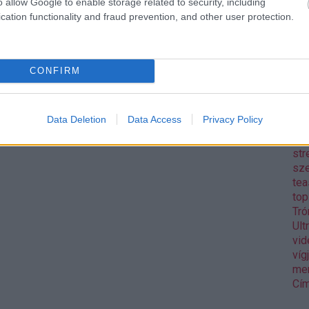
o allow Google to enable storage related to security, including
Pix
cation functionality and fraud prevention, and other user protection.
pol
Rea
reg
Mo
CONFIRM
aw
Gos
sh
Data Deletion
Data Access
Privacy Policy
sor
wa
str
sz
tea
to
Tró
Ult
vid
víg
me
Cím