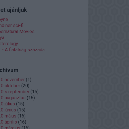
et ajánljuk
eyne
diner sci-fi
ernatural Movies
ya
terology
 - A fiatalság százada
chívum
20 november
(
1
)
0 október
(
20
)
20 szeptember
(
15
)
20 augusztus
(
16
)
0 július
(
15
)
0 június
(
15
)
20 május
(
16
)
0 április
(
16
)
0 március
(
16
)