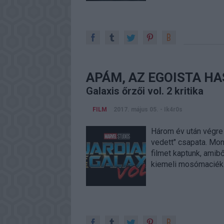
APÁM, AZ EGOISTA H
Galaxis őrzői vol. 2 kritika
FILM
2017. május 05.
-
Ik4r0s
Három év után végre 
vedett" csapata. Mon
filmet kaptunk, amibő
kiemeli mosómaciék 