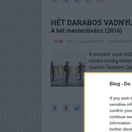
HÉT DARABOS VADNYU
A hét mesterlövész (2016)
FILM
2016. szeptember 29.
-
Gueth Ádám (
A western; olyan műf
módon mindig feltáma
Quentin Tarantino Dj
kombinálta a wester
Blog -
Do 
If you wish 
sensitive in
confirm you
continue se
information 
further disc