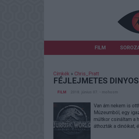
FILM
SOROZ
Címkék
»
Chris_Pratt
FÉJLEJMETES DINYO
FILM
2018. június 07.
-
mohosm
Van ám nekem is ott
Múzeumból, egy igazi 
múltkor csináltam a
áthozták a dinóikat,