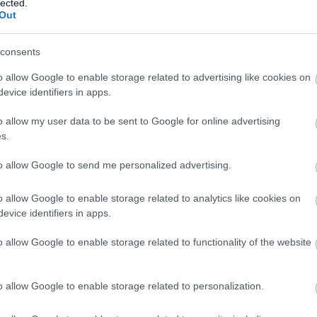
lected.
dr
Out
éle
Ild
consents
fil
gam
o allow Google to enable storage related to advertising like cookies on
Lu
evice identifiers in apps.
ani
HB
o allow my user data to be sent to Google for online advertising
Hu
s.
Ja
La
to allow Google to send me personalized advertising.
kla
kul
o allow Google to enable storage related to analytics like cookies on
DiC
evice identifiers in apps.
Luc
fil
o allow Google to enable storage related to functionality of the website
Mar
Da
Ro
o allow Google to enable storage related to personalization.
Nol
Osc