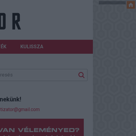
TÉK
KULISSZA
j nekünk!
itizator@gmail.com