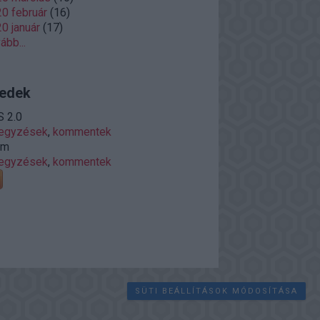
0 február
(
16
)
0 január
(
17
)
vább
...
edek
 2.0
jegyzések
,
kommentek
om
jegyzések
,
kommentek
SÜTI BEÁLLÍTÁSOK MÓDOSÍTÁSA