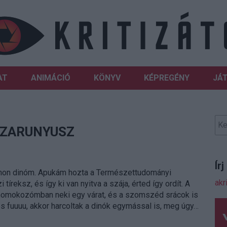
AT
ANIMÁCIÓ
KÖNYV
KÉPREGÉNY
JÁ
SZARUNYUSZ
Ír
hon dinóm. Apukám hozta a Természettudományi
akr
tíreksz, és így ki van nyitva a szája, érted így ordít. A
 homokozómban neki egy várat, és a szomszéd srácok is
 és fuuuu, akkor harcoltak a dinók egymással is, meg úgy…