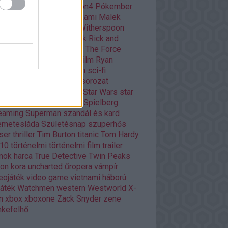
ar
playstation
playstation4
Pókember
itika
Quentin Tarantino
Rami Malek
dy Player One
Reese Witherspoon
ény
rendező
retro filmek
Rick and
rty
Ridley Scott
Road to The Force
akens
romantikus
rövidfilm
Ryan
ling
Scarlett Johansson
sci-fi
owrunner
Silicon Valley
sorozat
ozatok
Stanley Kubrick
Star Wars
star
rs
Stephen King
Steven Spielberg
eaming
Superman
szandál és kard
emetesláda
Születésnap
szuperhős
ser
thriller
Tim Burton
titanic
Tom Hardy
p10
történelmi
történelmi film
trailer
nok harca
True Detective
Twin Peaks
ron kora
uncharted
űropera
vámpír
eojáték
video game
vietnami háború
játék
Watchmen
western
Westworld
X-
n
xbox
xboxone
Zack Snyder
zene
kefelhő