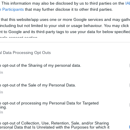
. This information may also be disclosed by us to third parties on the
IA
Participants
that may further disclose it to other third parties.
do
"an
 that this website/app uses one or more Google services and may gath
A f
including but not limited to your visit or usage behaviour. You may click 
 to Google and its third-party tags to use your data for below specifi
Uto
ogle consent section.
Cí
l Data Processing Opt Outs
19
o opt-out of the Sharing of my personal data.
20
In
20
20
o opt-out of the Sale of my Personal Data.
Am
In
ani
mar
to opt-out of processing my Personal Data for Targeted
Cal
ing.
ba
In
CW
o opt-out of Collection, Use, Retention, Sale, and/or Sharing
DC
ersonal Data that Is Unrelated with the Purposes for which it
dis