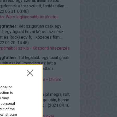
eresebb egy széria, annál inkább
jelennek a torzszülött, fantáziátlan ...
22.05.01. 00:48
)
tar Wars legkínosabb történetei
ggfather:
Két szigorúan csak egy
ot, egy figurát hozni képes színész
rt és Rock) egy full közepes film...
22.01.20. 14:48
)
rpárnából szikla - Központi hírszerzés
ggfather:
Túl legalább egy tucat ghibli
után azt kell mondjam ez lett a
elborultabb amit eddig láttam....
22.01.04. 14:42
)
roAjánló vasárnap estére - Chihiro
llemországban (2001)
sonal or
ection to
ggfather:
Félelmetesen jól megrajzolt,
ou may
zerakott világ a világvége után, benne
 personal
zi élő emberekkel, és so...
(
2021.04.16.
out of the
09
)
 downstream
azaki kevésbé ismert munkái