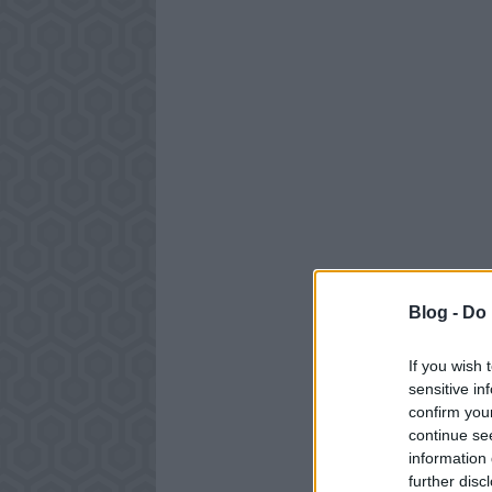
Blog -
Do 
If you wish 
sensitive in
confirm you
continue se
information 
further disc