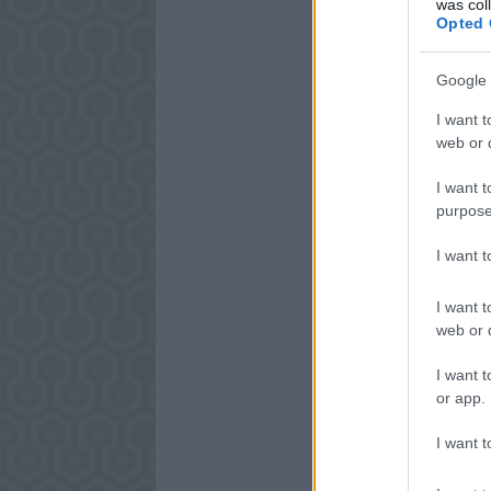
was col
Opted 
Google 
I want t
web or d
I want t
purpose
I want 
I want t
web or d
I want t
or app.
I want t