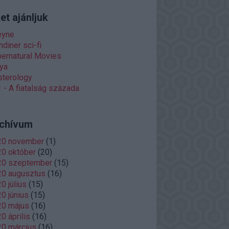
et ajánljuk
eyne
diner sci-fi
ernatural Movies
ya
terology
 - A fiatalság százada
chívum
20 november
(
1
)
0 október
(
20
)
20 szeptember
(
15
)
20 augusztus
(
16
)
0 július
(
15
)
0 június
(
15
)
20 május
(
16
)
0 április
(
16
)
0 március
(
16
)