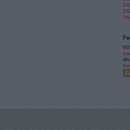
202
202
To
Fe
RSS
be
At
be