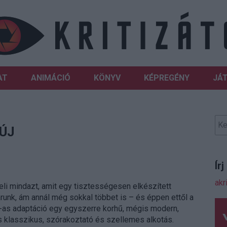
AT
ANIMÁCIÓ
KÖNYV
KÉPREGÉNY
JÁ
 ÚJ
Ír
akr
li mindazt, amit egy tisztességesen elkészített
runk, ám annál még sokkal többet is – és éppen ettől a
0-as adaptáció egy egyszerre korhű, mégis modern,
 klasszikus, szórakoztató és szellemes alkotás.