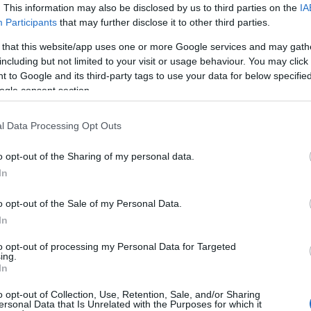
. This information may also be disclosed by us to third parties on the
IA
Participants
that may further disclose it to other third parties.
do
"an
 that this website/app uses one or more Google services and may gath
A f
including but not limited to your visit or usage behaviour. You may click 
 to Google and its third-party tags to use your data for below specifi
Uto
ogle consent section.
Cí
l Data Processing Opt Outs
19
o opt-out of the Sharing of my personal data.
20
In
20
20
o opt-out of the Sale of my Personal Data.
Am
In
ani
mar
to opt-out of processing my Personal Data for Targeted
Cal
ing.
ba
In
CW
o opt-out of Collection, Use, Retention, Sale, and/or Sharing
DC
ersonal Data that Is Unrelated with the Purposes for which it
dis