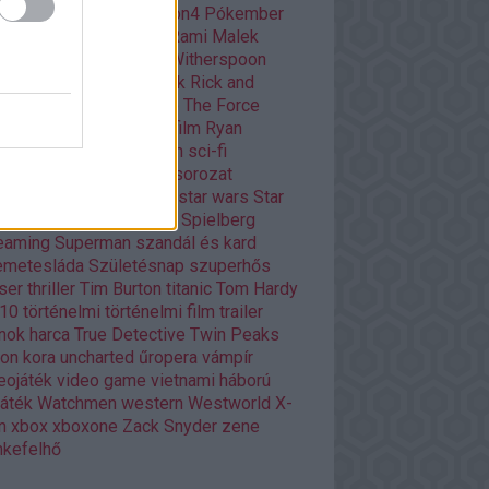
ar
playstation
playstation4
Pókember
itika
Quentin Tarantino
Rami Malek
dy Player One
Reese Witherspoon
ény
rendező
retro filmek
Rick and
rty
Ridley Scott
Road to The Force
akens
romantikus
rövidfilm
Ryan
ling
Scarlett Johansson
sci-fi
owrunner
Silicon Valley
sorozat
ozatok
Stanley Kubrick
star wars
Star
rs
Stephen King
Steven Spielberg
eaming
Superman
szandál és kard
emetesláda
Születésnap
szuperhős
ser
thriller
Tim Burton
titanic
Tom Hardy
p10
történelmi
történelmi film
trailer
nok harca
True Detective
Twin Peaks
ron kora
uncharted
űropera
vámpír
eojáték
video game
vietnami háború
játék
Watchmen
western
Westworld
X-
n
xbox
xboxone
Zack Snyder
zene
kefelhő