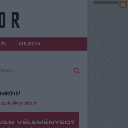
TÉK
KULISSZA
j nekünk!
itizator@gmail.com