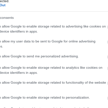
lected.
dr
Out
éle
Ild
consents
fil
gam
o allow Google to enable storage related to advertising like cookies on
Lu
evice identifiers in apps.
ani
HB
o allow my user data to be sent to Google for online advertising
Hu
s.
Ja
La
to allow Google to send me personalized advertising.
kla
kul
o allow Google to enable storage related to analytics like cookies on
DiC
evice identifiers in apps.
Luc
fil
o allow Google to enable storage related to functionality of the website
Mar
Da
Ro
o allow Google to enable storage related to personalization.
Nol
Osc