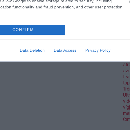
o allow Google to enable storage related to security, including
Pix
cation functionality and fraud prevention, and other user protection.
pol
Rea
reg
Mo
CONFIRM
aw
Gos
sh
Data Deletion
Data Access
Privacy Policy
sor
Wa
str
sz
tea
to
Tró
Ult
vid
víg
me
Cím