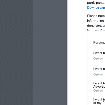
participants
Downstream 
Please note
information 
deny consent
in below Go
Persona
I want t
Opted 
I want t
Opted 
I want 
Advertis
Opted 
I want t
of my P