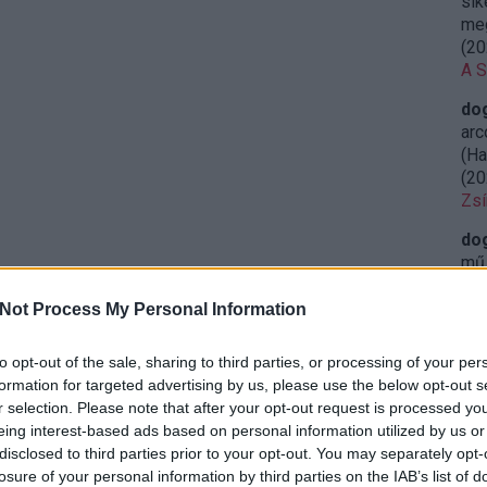
sik
meg
(
20
A S
do
arc
(Ha
(
20
Zsí
do
mű 
leg
(
20
Not Process My Personal Information
Ret
sze
to opt-out of the sale, sharing to third parties, or processing of your per
formation for targeted advertising by us, please use the below opt-out s
do
r selection. Please note that after your opt-out request is processed y
öss
eing interest-based ads based on personal information utilized by us or
iga
disclosed to third parties prior to your opt-out. You may separately opt-
23:
losure of your personal information by third parties on the IAB’s list of
Miy