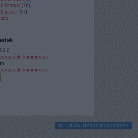
0 február
(
16
)
0 január
(
17
)
vább
...
edek
 2.0
jegyzések
,
kommentek
om
jegyzések
,
kommentek
SÜTI BEÁLLÍTÁSOK MÓDOSÍTÁSA