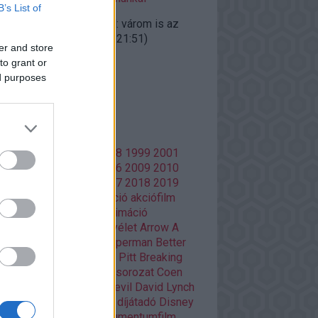
B’s List of
ggfather:
@doomguard: várom is az
gyalokat"...
(
2020.10.27. 21:51
)
er and store
iúk visszatérnek
to grant or
ed purposes
lsó 20
mkék
86
1988
1996
1997
1998
1999
2001
02
2003
2004
2005
2006
2009
2010
13
2014
2015
2016
2017
2018
2019
20
Adult Swim
ajánló
akció
akciófilm
azon Prime
amerikai
animáció
mációs film
anime
Aranyélet
Arrow
A
si
Batman
Batman V Superman
Better
l Saul
Bosszúállók
Brad Pitt
Breaking
d
Christopher Nolan
cikksorozat
Coen
Damon Lindelof
Daredevil
David Lynch
Deadpool
Deák Kristóf
díjátadó
Disney
ztópia
Doctor Who
dokumentumfilm