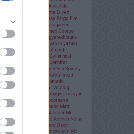
áma
Dráma
egyéb
Éhezők viadala
trajz
életrajzi
Enders Game
Enyedi
ikó
Ewan McGregor
fantasy
Fargo
film
mek
filmfesztivál
Flash
fps
gamer
er percek
Game of thrones
George
cas
Ghibli
Golden Globe
gyerekkorunk
méi
háborús
Hannibal
hayao miyazaki
O
HBO GO
horror
house of cards
nger games
interjú
Jake Gyllenhaal
mes McAvoy
japán
játék
Jennifer
wrence
kaland
képregény
Kevin Spacey
sszikus
könyv
krimi
kritika
kulissza
tfilm
kultuszfilmekről
Leonardo
aprio
Liam Neeson
lista
live blog
asfilm
mads mikkelsen
magyar
magyar
m
Margot Robbie
martin scorsese
vel
mass effect andromeda
Matt
mon
mese
Michael Fassbender
Mr.
bot
musical
Netflix
Nicole Kidman
Nolan
an filmek
Orson Scott Card
Oscar
arra várva
Páncélba zárt szellem
PC