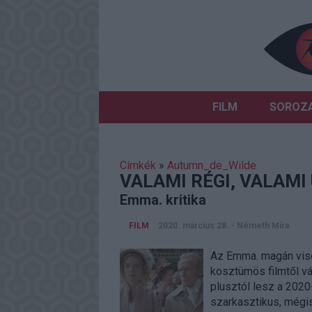
FILM
SOROZ
Címkék
»
Autumn_de_Wilde
VALAMI RÉGI, VALAMI
Emma. kritika
FILM
2020. március 28.
-
Németh Míra
Az Emma. magán vise
kosztümös filmtől vá
plusztól lesz a 202
szarkasztikus, mégis