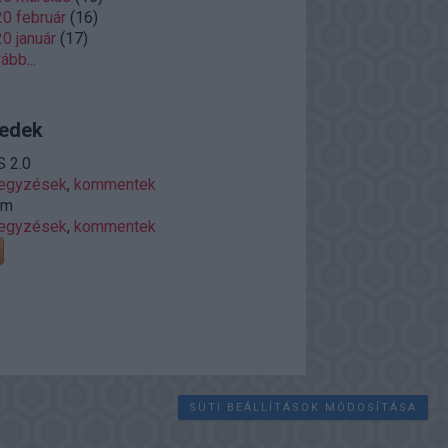
0 február
(
16
)
0 január
(
17
)
vább
...
edek
 2.0
jegyzések
,
kommentek
om
jegyzések
,
kommentek
SÜTI BEÁLLÍTÁSOK MÓDOSÍTÁSA