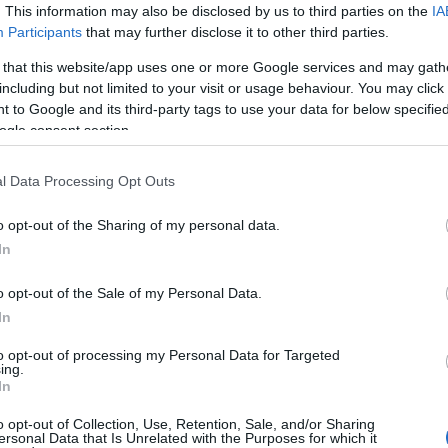
. This information may also be disclosed by us to third parties on the
IA
Participants
that may further disclose it to other third parties.
do
"an
 that this website/app uses one or more Google services and may gath
A f
including but not limited to your visit or usage behaviour. You may click 
 to Google and its third-party tags to use your data for below specifi
Uto
ogle consent section.
Cí
l Data Processing Opt Outs
19
o opt-out of the Sharing of my personal data.
20
In
20
20
o opt-out of the Sale of my Personal Data.
Am
In
ani
mar
to opt-out of processing my Personal Data for Targeted
Cal
ing.
ba
In
CW
o opt-out of Collection, Use, Retention, Sale, and/or Sharing
DC
ersonal Data that Is Unrelated with the Purposes for which it
dis