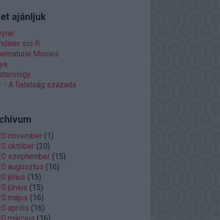
et ajánljuk
eyne
diner sci-fi
ernatural Movies
ya
terology
 - A fiatalság százada
chívum
20 november
(
1
)
0 október
(
20
)
20 szeptember
(
15
)
20 augusztus
(
16
)
0 július
(
15
)
0 június
(
15
)
20 május
(
16
)
0 április
(
16
)
0 március
(
16
)