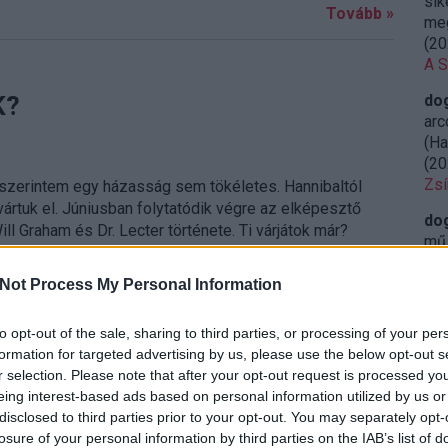
sik
Tovább »
meg
(
20
A S
K?
do
arc
(Ha
(
20
Zsí
 szerintem egy házasság sem tökéletes. Hannibaltól
rtuk el. Júniusban folytatódik végre az elképesztő
do
ll Graham és Dr. Lecter története. Ti várjátok már?
mű 
leg
(
20
Not Process My Personal Information
Ret
sze
to opt-out of the sale, sharing to third parties, or processing of your per
formation for targeted advertising by us, please use the below opt-out s
Tovább »
do
r selection. Please note that after your opt-out request is processed y
öss
eing interest-based ads based on personal information utilized by us or
iga
disclosed to third parties prior to your opt-out. You may separately opt-
23:
losure of your personal information by third parties on the IAB’s list of
Miy