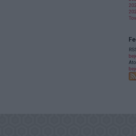
202
202
To
Fe
RSS
be
At
be