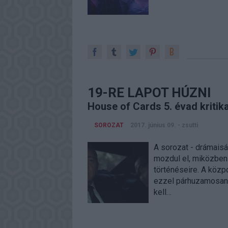
19-RE LAPOT HÚZNI
House of Cards 5. évad kritik
SOROZAT
2017. június 09.
-
zsutti
A sorozat - drámaiság
mozdul el, miközben 
történéseire. A közp
ezzel párhuzamosan 
kell…