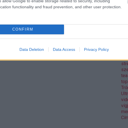
o allow Google to enable storage related to security, including
Pix
cation functionality and fraud prevention, and other user protection.
pol
Rea
reg
Mo
CONFIRM
aw
Gos
sh
Data Deletion
Data Access
Privacy Policy
sor
wa
str
sz
tea
to
Tró
Ult
vid
víg
me
Cím