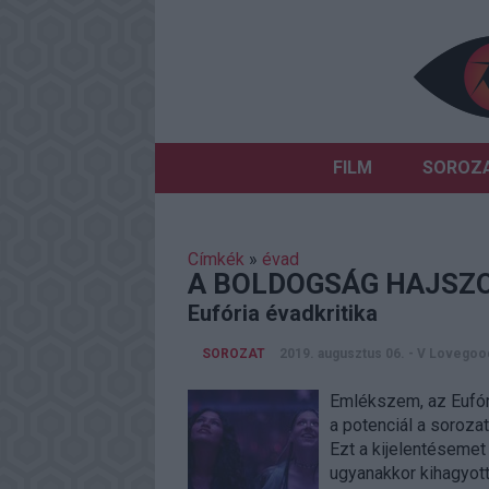
FILM
SOROZ
Címkék
»
évad
A BOLDOGSÁG HAJSZ
Eufória évadkritika
SOROZAT
2019. augusztus 06.
-
V Lovegoo
Emlékszem, az Eufóri
a potenciál a soroza
Ezt a kijelentésemet
ugyanakkor kihagyot