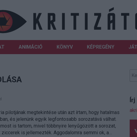
AT
ANIMÁCIÓ
KÖNYV
KÉPREGÉNY
JÁ
OLÁSA
Ír
d
akr
a pilotjának megtekintése után azt írtam, hogy hatalmas
tban, és jelenünk egyik legfontosabb sorozatává válhat.
 most is tartom, mivel többnyire lenyűgözött a sorozat,
t ziccerek is jellemezték. Aggodalomra semmi ok, a…