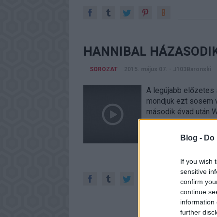
HANNIBAL HÁZASODI
SOROZAT
2015. május 07.
-
J103Baronski
A legújabb előzetes
mondjuk ezt sosem vá
második évad után Wi
Blog -
Do 
If you wish 
sensitive in
confirm you
continue se
information 
further disc