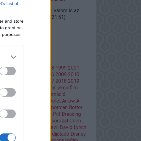
B’s List of
ggfather:
@doomguard: várom is az
gyalokat"...
(
2020.10.27. 21:51
)
er and store
iúk visszatérnek
to grant or
ed purposes
lsó 20
mkék
86
1988
1996
1997
1998
1999
2001
02
2003
2004
2005
2006
2009
2010
13
2014
2015
2016
2017
2018
2019
20
Adult Swim
ajánló
akció
akciófilm
azon Prime
amerikai
animáció
mációs film
anime
Aranyélet
Arrow
A
si
Batman
Batman V Superman
Better
l Saul
Bosszúállók
Brad Pitt
Breaking
d
Christopher Nolan
cikksorozat
Coen
Damon Lindelof
Daredevil
David Lynch
Deadpool
Deák Kristóf
díjátadó
Disney
ztópia
Doctor Who
dokumentumfilm