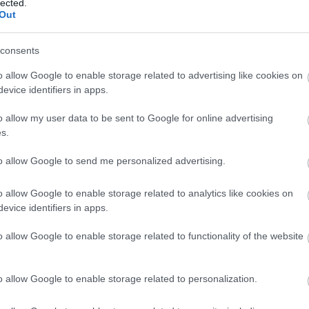
lected.
Dr
Out
éle
Ild
consents
fil
gam
o allow Google to enable storage related to advertising like cookies on
Lu
evice identifiers in apps.
ani
HB
o allow my user data to be sent to Google for online advertising
Hu
s.
Ja
La
to allow Google to send me personalized advertising.
kla
kul
o allow Google to enable storage related to analytics like cookies on
DiC
evice identifiers in apps.
Luc
fil
o allow Google to enable storage related to functionality of the website
Mar
Da
Ro
o allow Google to enable storage related to personalization.
Nol
Osc