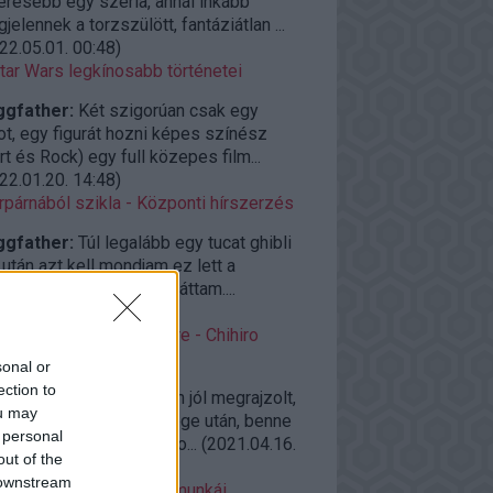
eresebb egy széria, annál inkább
jelennek a torzszülött, fantáziátlan ...
22.05.01. 00:48
)
tar Wars legkínosabb történetei
ggfather:
Két szigorúan csak egy
ot, egy figurát hozni képes színész
rt és Rock) egy full közepes film...
22.01.20. 14:48
)
rpárnából szikla - Központi hírszerzés
ggfather:
Túl legalább egy tucat ghibli
után azt kell mondjam ez lett a
elborultabb amit eddig láttam....
22.01.04. 14:42
)
roAjánló vasárnap estére - Chihiro
llemországban (2001)
sonal or
ection to
ggfather:
Félelmetesen jól megrajzolt,
ou may
zerakott világ a világvége után, benne
 personal
zi élő emberekkel, és so...
(
2021.04.16.
out of the
09
)
 downstream
azaki kevésbé ismert munkái