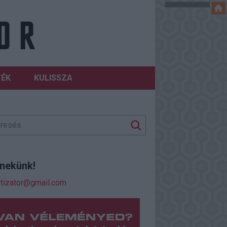
TÉK
KULISSZA
j nekünk!
itizator@gmail.com