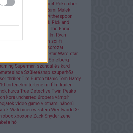
ar
playstation
playstation4
Pókember
itika
Quentin Tarantino
Rami Malek
dy Player One
Reese Witherspoon
ény
rendező
retro filmek
Rick and
rty
Ridley Scott
Road to The Force
akens
romantikus
rövidfilm
Ryan
ling
Scarlett Johansson
sci-fi
owrunner
Silicon Valley
sorozat
ozatok
Stanley Kubrick
Star Wars
star
rs
Stephen King
Steven Spielberg
eaming
Superman
szandál és kard
emetesláda
Születésnap
szuperhős
ser
thriller
Tim Burton
titanic
Tom Hardy
p10
történelmi
történelmi film
trailer
nok harca
True Detective
Twin Peaks
ron kora
uncharted
űropera
vámpír
eojáték
video game
vietnami háború
játék
Watchmen
western
Westworld
X-
n
xbox
xboxone
Zack Snyder
zene
kefelhő