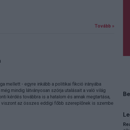
Tovább »
a
a mellett - egyre inkább a politikai fikció irányába
még mindig látványosan szórja utalásait a való világ
Be
onti kérdés továbbra is a hatalom és annak megtartása,
viszont az összes eddigi főbb szereplőnek is szembe
Le
Re