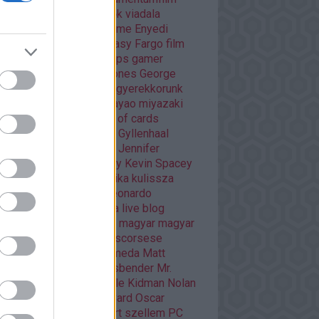
áma
dráma
egyéb
Éhezők viadala
trajz
életrajzi
Enders Game
Enyedi
ikó
Ewan McGregor
fantasy
Fargo
film
mek
filmfesztivál
Flash
fps
gamer
er percek
Game of thrones
George
cas
Ghibli
Golden Globe
gyerekkorunk
méi
háborús
Hannibal
hayao miyazaki
O
HBO GO
horror
house of cards
nger games
interjú
Jake Gyllenhaal
mes McAvoy
japán
játék
Jennifer
wrence
kaland
képregény
Kevin Spacey
sszikus
könyv
krimi
kritika
kulissza
tfilm
kultuszfilmekről
Leonardo
aprio
Liam Neeson
lista
live blog
asfilm
mads mikkelsen
magyar
magyar
m
Margot Robbie
martin scorsese
vel
mass effect andromeda
Matt
mon
mese
Michael Fassbender
Mr.
bot
musical
Netflix
Nicole Kidman
Nolan
an filmek
Orson Scott Card
Oscar
arra várva
Páncélba zárt szellem
PC