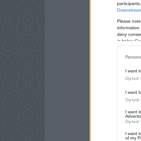
participants
Downstream 
Please note
information 
deny consent
in below Go
Persona
I want t
Opted 
I want t
Opted 
I want 
Advertis
Opted 
I want t
of my P