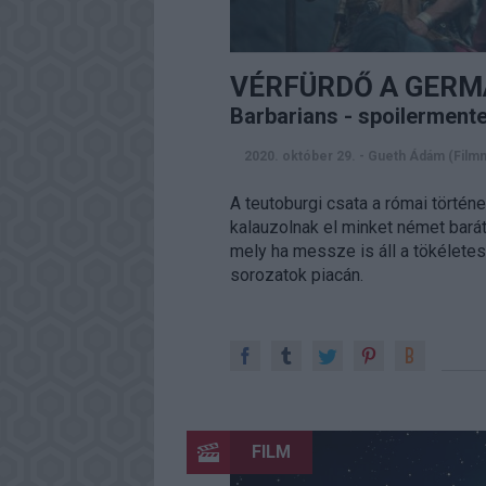
VÉRFÜRDŐ A GER
Barbarians - spoilermente
2020. október 29.
-
Gueth Ádám (Film
A teutoburgi csata a római törté
kalauzolnak el minket német barát
mely ha messze is áll a tökéletes
sorozatok piacán.
FILM