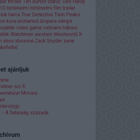
ser
thriller
Tim Burton
titanic
Tom Hardy
p10
történelmi
történelmi film
trailer
nok harca
True Detective
Twin Peaks
ron kora
uncharted
űropera
vámpír
eojáték
video game
vietnami háború
játék
Watchmen
western
Westworld
X-
n
xbox
xboxone
Zack Snyder
zene
kefelhő
et ajánljuk
eyne
diner sci-fi
ernatural Movies
ya
terology
 - A fiatalság százada
chívum