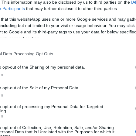
leg
. This information may also be disclosed by us to third parties on the
IA
SZÁG!
(
20
Participants
that may further disclose it to other third parties.
eszketés Las Vegasban
Ret
 that this website/app uses one or more Google services and may gath
sze
including but not limited to your visit or usage behaviour. You may click 
do
 to Google and its third-party tags to use your data for below specifi
öss
alatai alapján 1971-ben írta meg
Félelem és reszketés
ogle consent section.
iga
ökéletes összefoglalja miktől volt hangos az a kor,
23:
találójának erős szubjektivitásával. A regény
l Data Processing Opt Outs
Miy
nek tűnt, végül a kilencvenes évek végén az egykori
olta fel és valósította meg az elszállt víziót.
do
o opt-out of the Sharing of my personal data.
"an
In
A f
Tovább »
o opt-out of the Sale of my Personal Data.
Uto
In
to opt-out of processing my Personal Data for Targeted
ing.
Cí
In
19
o opt-out of Collection, Use, Retention, Sale, and/or Sharing
20
ersonal Data that Is Unrelated with the Purposes for which it
20
lected.