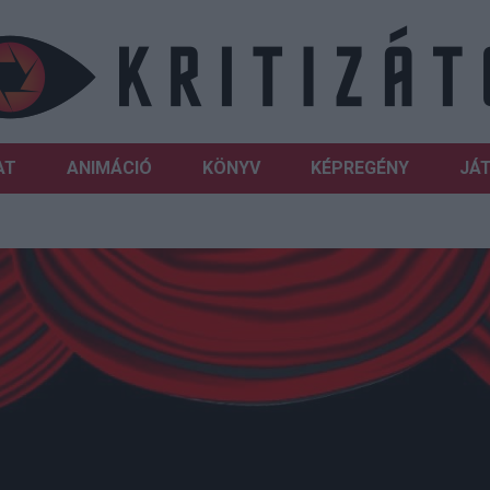
AT
ANIMÁCIÓ
KÖNYV
KÉPREGÉNY
JÁ