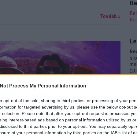
Be
Be
Tovább »
Reg
Le
Re
sik
meg
(
20
A S
Not Process My Personal Information
do
arc
to opt-out of the sale, sharing to third parties, or processing of your per
(Ha
formation for targeted advertising by us, please use the below opt-out s
(
20
r selection. Please note that after your opt-out request is processed y
Zsí
eing interest-based ads based on personal information utilized by us or
do
disclosed to third parties prior to your opt-out. You may separately opt-
mű 
losure of your personal information by third parties on the IAB’s list of