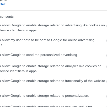
Out
20
Am
ani
consents
mar
Cal
o allow Google to enable storage related to advertising like cookies on
ba
evice identifiers in apps.
CW
DC
o allow my user data to be sent to Google for online advertising
dis
s.
dr
éle
to allow Google to send me personalized advertising.
 MINDENT TUD, AMIT EGY
Ild
fil
o allow Google to enable storage related to analytics like cookies on
s - előzetes
gam
evice identifiers in apps.
Lu
ani
o allow Google to enable storage related to functionality of the website
HB
övetkező generációs asztali konzolja, a
PlayStation 5
,
Hu
gyártó ugyanezen a napon stílszerűen egy újabb
Ja
o allow Google to enable storage related to personalization.
teti a játékosokat. A nagy sikerű, 2018-ban megjelent
La
lytatásaként is felfogható
Spider-Man: Miles
kla
o allow Google to enable storage related to security, including