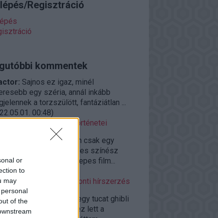
lépés/Regisztráció
lépés
isztráció
gutóbbi kommentek
actor:
Sajnos ez igaz, minél
eresebb egy széria, annál inkább
jelennek a torzszülött, fantáziátlan ...
22.05.01. 00:48
)
tar Wars legkínosabb történetei
ggfather:
Két szigorúan csak egy
ot, egy figurát hozni képes színész
sonal or
rt és Rock) egy full közepes film...
ection to
22.01.20. 14:48
)
ou may
rpárnából szikla - Központi hírszerzés
 personal
ggfather:
Túl legalább egy tucat ghibli
out of the
után azt kell mondjam ez lett a
 downstream