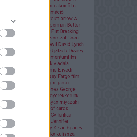
20
Adult Swim
ajánló
akció
akciófilm
azon Prime
amerikai
animáció
mációs film
anime
Aranyélet
Arrow
A
si
Batman
Batman V Superman
Better
l Saul
Bosszúállók
Brad Pitt
Breaking
d
Christopher Nolan
cikksorozat
Coen
Damon Lindelof
Daredevil
David Lynch
Deadpool
Deák Kristóf
díjátadó
Disney
ztópia
Doctor Who
dokumentumfilm
áma
Dráma
egyéb
Éhezők viadala
trajz
életrajzi
Enders Game
Enyedi
ikó
Ewan McGregor
fantasy
Fargo
film
mek
filmfesztivál
Flash
fps
gamer
er percek
Game of thrones
George
cas
Ghibli
Golden Globe
gyerekkorunk
méi
háborús
Hannibal
hayao miyazaki
O
HBO GO
horror
house of cards
nger games
interjú
Jake Gyllenhaal
mes McAvoy
japán
játék
Jennifer
wrence
kaland
képregény
Kevin Spacey
sszikus
könyv
krimi
kritika
kulissza