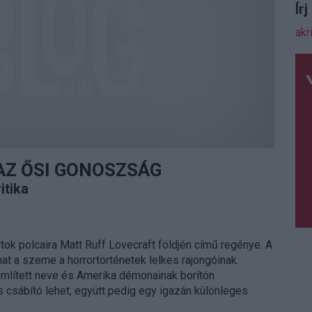
Ír
akr
AZ ŐSI GONOSZSÁG
itika
ok polcaira Matt Ruff Lovecraft földjén című regénye. A
hat a szeme a horrortörténetek lelkes rajongóinak.
mlített neve és Amerika démonainak borítón
is csábító lehet, együtt pedig egy igazán különleges