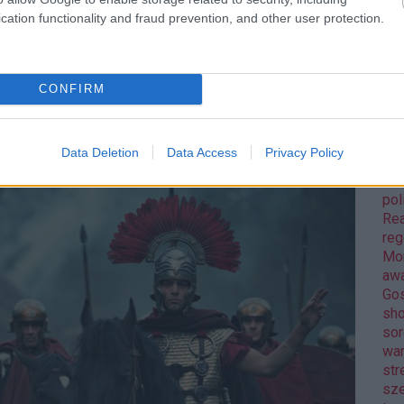
sapata Peter Parker helyett ezúttal a címszereplő
kul
cation functionality and fraud prevention, and other user protection.
inek minden újdonsült képességére, na meg ügyességére
DiC
é venni az újabb szupergonosz fenyegetésnek.
Luc
fil
Mar
CONFIRM
Tovább »
Da
Ro
Nol
Data Deletion
Data Access
Privacy Policy
Osc
Pix
pol
Rea
reg
Mo
aw
Gos
sh
sor
wa
str
sz