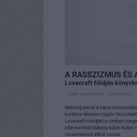
A RASSZIZMUS ÉS 
Lovecraft földjén könyvkr
2020. november 01.
-
Johnnykiwi42
Nemrég került a hazai könyvesbolt
borítóra ránézve rögtön felcsillan
Lovecraft mindjárt a címben mege
előrevetített bukása külön-külön 
olvasmánnyá állhat össze.