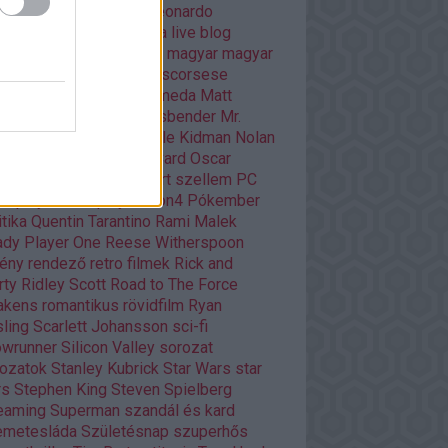
tfilm
kultuszfilmekről
Leonardo
aprio
Liam Neeson
lista
live blog
asfilm
mads mikkelsen
magyar
magyar
m
Margot Robbie
martin scorsese
vel
mass effect andromeda
Matt
mon
mese
Michael Fassbender
Mr.
bot
musical
Netflix
Nicole Kidman
Nolan
an filmek
Orson Scott Card
Oscar
arra várva
Páncélba zárt szellem
PC
ar
playstation
playstation4
Pókember
itika
Quentin Tarantino
Rami Malek
dy Player One
Reese Witherspoon
ény
rendező
retro filmek
Rick and
rty
Ridley Scott
Road to The Force
akens
romantikus
rövidfilm
Ryan
ling
Scarlett Johansson
sci-fi
owrunner
Silicon Valley
sorozat
ozatok
Stanley Kubrick
Star Wars
star
rs
Stephen King
Steven Spielberg
eaming
Superman
szandál és kard
emetesláda
Születésnap
szuperhős