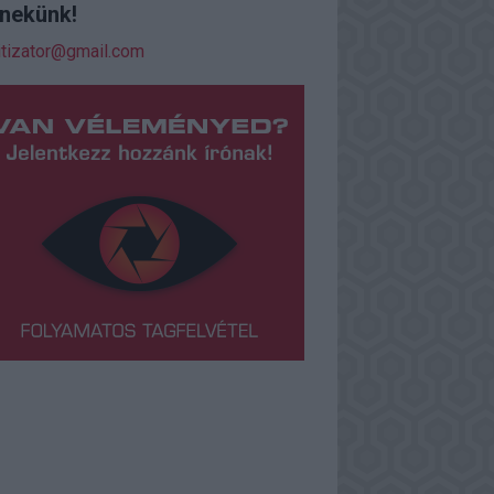
j nekünk!
itizator@gmail.com