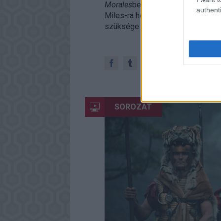
Morales
ben az Insomniac Games c
authenti
Miles-ra helyezi a hangsúlyt, ak
szüksége lesz, ha elejét szeretn
SOROZAT