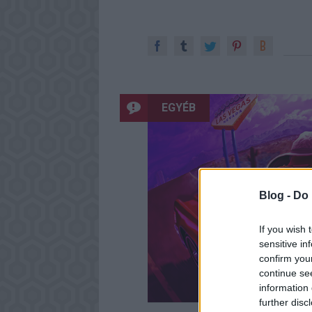
EGYÉB
Blog -
Do 
If you wish 
sensitive in
confirm you
continue se
information 
further disc