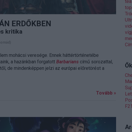
tea
to
Tró
Ult
MÁN ERDŐKBEN
vid
s kritika
víg
me
nomád)
Cím
nelem mohácsi veresége. Ennek háttértörténetébe
aink, a hazánkban forgatott
Barbarians
című sorozattal,
Ők
től, de mindenképpen jelzi az európai előretörést a
Ch
Man
Sup
Tovább »
Let
Pos
F21
Ar