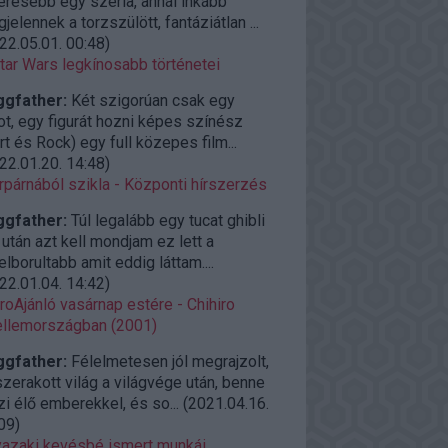
eresebb egy széria, annál inkább
jelennek a torzszülött, fantáziátlan ...
22.05.01. 00:48
)
tar Wars legkínosabb történetei
ggfather:
Két szigorúan csak egy
ot, egy figurát hozni képes színész
rt és Rock) egy full közepes film...
22.01.20. 14:48
)
rpárnából szikla - Központi hírszerzés
ggfather:
Túl legalább egy tucat ghibli
után azt kell mondjam ez lett a
elborultabb amit eddig láttam....
22.01.04. 14:42
)
roAjánló vasárnap estére - Chihiro
llemországban (2001)
ggfather:
Félelmetesen jól megrajzolt,
zerakott világ a világvége után, benne
zi élő emberekkel, és so...
(
2021.04.16.
09
)
azaki kevésbé ismert munkái