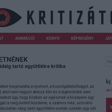
AT
ANIMÁCIÓ
KÖNYV
KÉPREGÉNY
JÁ
RETNÉNEK
eig tartó együttlétre kritika
Ír
ekkel
megmutatta a nyomort, a kiszolgáltatottságot, az
akr
fel, ahol nem nagyon akarsz élni és a legkevésbé sem
 mindezt úgy, hogy közben az egésznek a közepére egy
ággal is meg kellett küzdenie, a számos más, szociális
rozatlan ideig tartó együttlétre
esetén szintén egy nőt