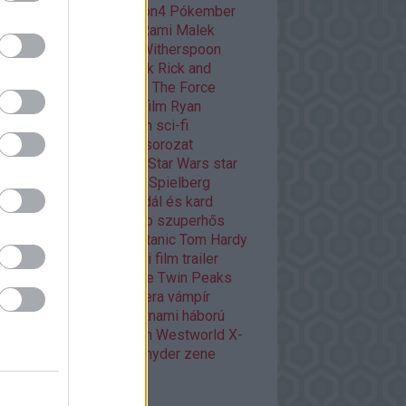
ar
playstation
playstation4
Pókember
itika
Quentin Tarantino
Rami Malek
dy Player One
Reese Witherspoon
ény
rendező
retro filmek
Rick and
rty
Ridley Scott
Road to The Force
akens
romantikus
rövidfilm
Ryan
ling
Scarlett Johansson
sci-fi
owrunner
Silicon Valley
sorozat
ozatok
Stanley Kubrick
Star Wars
star
rs
Stephen King
Steven Spielberg
eaming
Superman
szandál és kard
emetesláda
Születésnap
szuperhős
ser
thriller
Tim Burton
titanic
Tom Hardy
p10
történelmi
történelmi film
trailer
nok harca
True Detective
Twin Peaks
ron kora
uncharted
űropera
vámpír
eojáték
video game
vietnami háború
játék
Watchmen
western
Westworld
X-
n
xbox
xboxone
Zack Snyder
zene
kefelhő