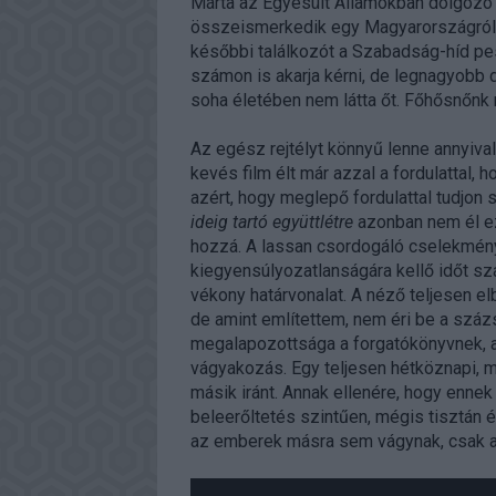
Márta az Egyesült Államokban dolgozó 
összeismerkedik egy Magyarországról j
későbbi találkozót a Szabadság-híd pesti
számon is akarja kérni, de legnagyobb d
soha életében nem látta őt. Főhősnőnk 
Az egész rejtélyt könnyű lenne annyiva
kevés film élt már azzal a fordulattal,
azért, hogy meglepő fordulattal tudjon 
ideig tartó együttlétre
azonban nem él e
hozzá. A lassan csordogáló cselekmény 
kiegyensúlyozatlanságára kellő időt szán
vékony határvonalat. A néző teljesen elbi
de amint említettem, nem éri be a száz
megalapozottsága a forgatókönyvnek, a
vágyakozás. Egy teljesen hétköznapi, m
másik iránt. Annak ellenére, hogy enne
beleerőltetés szintűen, mégis tisztán 
az emberek másra sem vágynak, csak a