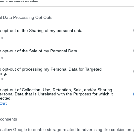
ogle consent section.
meg és ezek a megállapítások nem is nagyon változnak
dr
cáról tudjuk leolvasni az érzéseit, miközben próbálja
éle
l Data Processing Opt Outs
probléma, vagy inkább az egész világgal. Stork Natasa
Ild
úlyozása volt néha olyan, mintha kierőltetné magából a
fil
o opt-out of the Sharing of my personal data.
gam
n fordult elő. Bodó Viktor Drexler Jánosként egy
Lu
rzással bíró ember, akinek az életében történt tragédiát
In
ani
 által, miközben a reményt és a kétségbeesést egyaránt
HB
o opt-out of the Sale of my Personal Data.
Hu
In
Ja
lő Horvát Lili filmjében, nem teljes egészében egy
La
to opt-out of processing my Personal Data for Targeted
mozzanataiban viccesen megmosolyogtató a
ing.
kla
or dallamos és mélységesen melankolikus zenéje
In
kul
össze snittet. Egy végtelenül igényes, intelligens film a
DiC
o opt-out of Collection, Use, Retention, Sale, and/or Sharing
n is annyira érzéki és finom, hogy arra szavak
Luc
ersonal Data that Is Unrelated with the Purposes for which it
lected.
fil
Out
Mar
Da
Ro
consents
Nol
o allow Google to enable storage related to advertising like cookies on
Osc