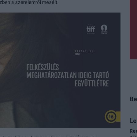
zben a szerelemről mesélt.
Be
Le
Re