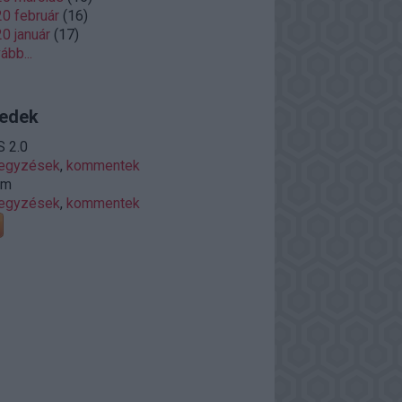
0 február
(
16
)
0 január
(
17
)
vább
...
edek
 2.0
jegyzések
,
kommentek
om
jegyzések
,
kommentek