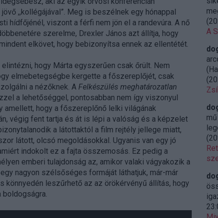
sik
idegsebész, aki az egyik orvosi konferencián
meg
övő ,,kollégájával”. Meg is beszélnek egy hónappal
(
20
 hídfőjénél, viszont a férfi nem jön el a randevúra. A nő
A S
öbbenetére szerelme, Drexler János azt állítja, hogy
mindent elkövet, hogy bebizonyítsa ennek az ellentétét.
do
arc
l elintézni, hogy Márta egyszerűen csak őrült. Nem
(Ha
 hogy elmebetegségbe kergette a főszereplőjét, csak
(
20
szolgálni a nézőknek. A
Felkészülés meghatározatlan
Zsí
zzel a lehetőséggel, pontosabban nem így viszonyul
do
amellett, hogy a főszereplőnő lelki világának
mű 
, végig fent tartja és át is lépi a valóság és a képzelet
leg
zonytalanodik a látottaktól a film rejtély jellege miatt,
(
20
szor látott, olcsó megoldásokkal. Ugyanis van egy jó
Ret
miért indokolt ez a fajta összemosás. Ez pedig a
sze
élyen emberi tulajdonság az, amikor valaki vágyakozik a
k egy nagyon szélsőséges formáját láthatjuk, már-már
do
és könnyedén leszűrhető az az örökérvényű állítás, hogy
öss
 boldogságra.
iga
23:
Miy