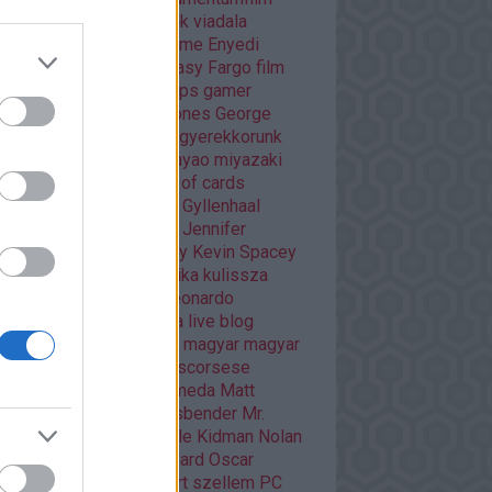
áma
Dráma
egyéb
Éhezők viadala
trajz
életrajzi
Enders Game
Enyedi
ikó
Ewan McGregor
fantasy
Fargo
film
mek
filmfesztivál
Flash
fps
gamer
er percek
Game of thrones
George
cas
Ghibli
Golden Globe
gyerekkorunk
méi
háborús
Hannibal
hayao miyazaki
O
HBO GO
horror
house of cards
nger games
interjú
Jake Gyllenhaal
mes McAvoy
japán
játék
Jennifer
wrence
kaland
képregény
Kevin Spacey
sszikus
könyv
krimi
kritika
kulissza
tfilm
kultuszfilmekről
Leonardo
aprio
Liam Neeson
lista
live blog
asfilm
mads mikkelsen
magyar
magyar
m
Margot Robbie
martin scorsese
vel
mass effect andromeda
Matt
mon
mese
Michael Fassbender
Mr.
bot
musical
Netflix
Nicole Kidman
Nolan
an filmek
Orson Scott Card
Oscar
arra várva
Páncélba zárt szellem
PC