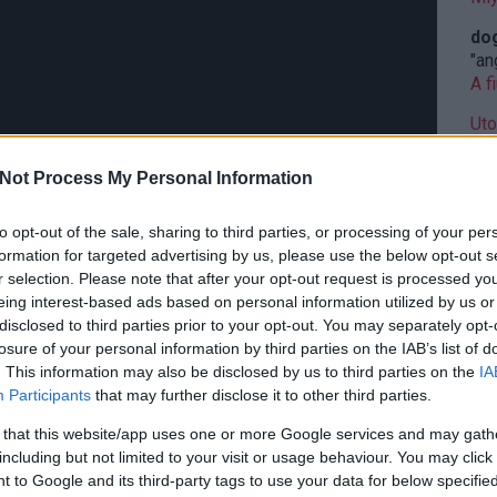
do
"an
A f
Uto
Not Process My Personal Information
Cí
to opt-out of the sale, sharing to third parties, or processing of your per
19
formation for targeted advertising by us, please use the below opt-out s
20
r selection. Please note that after your opt-out request is processed y
20
eing interest-based ads based on personal information utilized by us or
20
disclosed to third parties prior to your opt-out. You may separately opt-
Am
losure of your personal information by third parties on the IAB’s list of
ani
. This information may also be disclosed by us to third parties on the
IA
mar
Participants
that may further disclose it to other third parties.
Cal
ket is jellemzi, mert a színészi játék a film elejétől a
ba
 that this website/app uses one or more Google services and may gath
, megtervezett, viszont egyáltalán nem erőltetett. Ez
CW
including but not limited to your visit or usage behaviour. You may click 
rk Natasának ez volt az első főszerepe filmben és
DC
 to Google and its third-party tags to use your data for below specifi
t. Vizy Mártát egy távolságtartó, rideg, ugyanakkor egy
dis