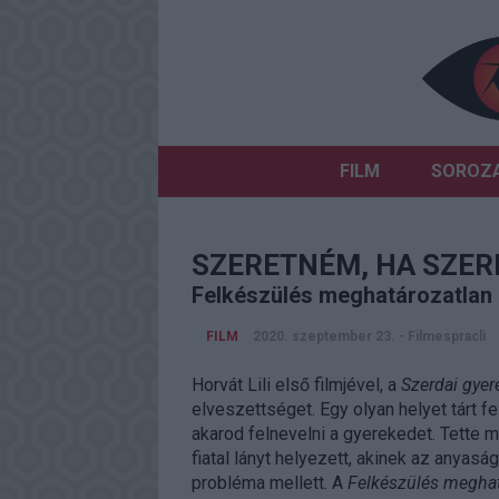
FILM
SOROZ
SZERETNÉM, HA SZE
Felkészülés meghatározatlan id
FILM
2020. szeptember 23.
-
Filmespracli
Horvát Lili első filmjével, a
Szerdai gyer
elveszettséget. Egy olyan helyet tárt 
akarod felnevelni a gyerekedet. Tette
fiatal lányt helyezett, akinek az anyas
probléma mellett. A
Felkészülés meghatá