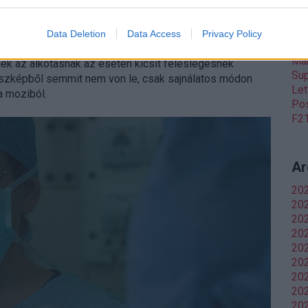
lm végig lassan építkezik és ez nagyon is jól áll neki. A
Ők
ény kapkodni, olyan mértékben, hogy pár történeti
Data Deletion
Data Access
Privacy Policy
Ch
a össze van csapva a finálé. A befejezetlenség
Man
ek az alkotásnak az esetén kicsit feleslegesnek
Sup
sszképből semmit nem von le, csak sajnálatos módon
Let
a moziból.
Pos
F21
Ar
20
202
20
20
202
202
20
202
202