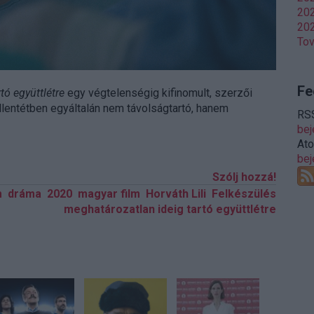
202
202
To
Fe
tó együttlétre
egy végtelenségig kifinomult, szerzői
llentétben egyáltalán nem távolságtartó, hanem
RSS
be
At
be
Szólj hozzá!
m
dráma
2020
magyar film
Horváth Lili
Felkészülés
meghatározatlan ideig tartó együttlétre