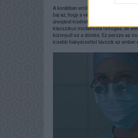
A korábban említett kimértség miatt a fi
baj az, hogy a végére elkezd a cselekm
üresjárat kíséretében durván fogalmazv
klasszikus modernista felfogás, de enn
bizonyult ez a döntés. Ez persze az ö
kisebb hiányérzettel távozik az ember 