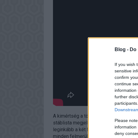
Blog -
Do 
If you wish 
sensitive in
confirm you
continue se
information 
further disc
participants
Downstream 
A kimértség a történet mellett a szereplő
Please note
stáblista megjelenéséig előre kigondolt
information 
leginkább a két főszereplőre igaz. Sto
deny consent
minden felmerülő akadályt sikeresen vet