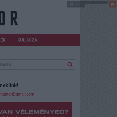
TÉK
KULISSZA
j nekünk!
itizator@gmail.com