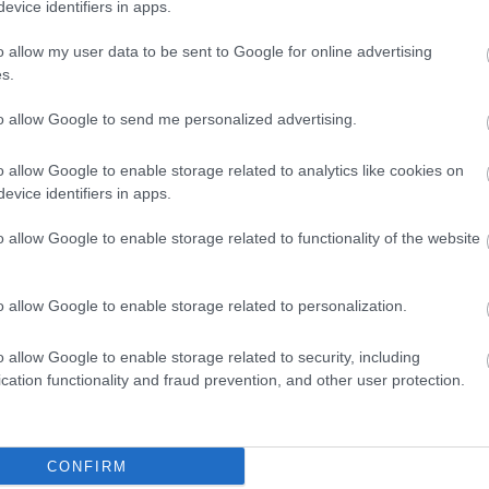
evice identifiers in apps.
Pix
pol
o allow my user data to be sent to Google for online advertising
Rea
s.
reg
Mo
to allow Google to send me personalized advertising.
aw
Gos
o allow Google to enable storage related to analytics like cookies on
sh
evice identifiers in apps.
sor
wa
o allow Google to enable storage related to functionality of the website
str
sz
tea
o allow Google to enable storage related to personalization.
to
Tró
nem csak annyiban merül ki, hogy egy valódi, jó
Ult
o allow Google to enable storage related to security, including
hatunk a vásznon, hanem az egész történet általi kétség
vid
cation functionality and fraud prevention, and other user protection.
 másfél órás játékidő alatt. Maly Róbert másodjára
víg
ttakból abszolút átjön a sok éves tapasztalat és
me
a. Az összes kameramozgásnak, beállításnak megvan a
Cím
CONFIRM
het a film technikájába belekötni.