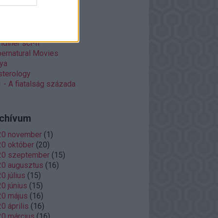
et ajánljuk
eyne
diner sci-fi
ernatural Movies
ya
terology
 - A fiatalság százada
chívum
20 november
(
1
)
0 október
(
20
)
20 szeptember
(
15
)
20 augusztus
(
16
)
0 július
(
15
)
0 június
(
15
)
20 május
(
16
)
0 április
(
16
)
0 március
(
16
)