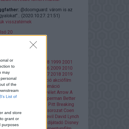
ggfather:
@doomguard: várom is az
gyalokat"...
(
2020.10.27. 21:51
)
iúk visszatérnek
lsó 20
mkék
sonal or
86
1988
1996
1997
1998
1999
2001
ection to
02
2003
2004
2005
2006
2009
2010
ou may
13
2014
2015
2016
2017
2018
2019
 personal
20
Adult Swim
ajánló
akció
akciófilm
out of the
azon Prime
amerikai
animáció
 downstream
mációs film
anime
Aranyélet
Arrow
A
B’s List of
si
Batman
Batman V Superman
Better
l Saul
Bosszúállók
Brad Pitt
Breaking
d
Christopher Nolan
cikksorozat
Coen
er and store
Damon Lindelof
Daredevil
David Lynch
to grant or
Deadpool
Deák Kristóf
díjátadó
Disney
ed purposes
ztópia
Doctor Who
dokumentumfilm