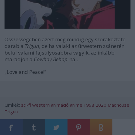
Összességében azért még mindig egy szórakoztató
darab a
Trigun
, de ha valaki az űrwestern zsánerén
belül valami fajsúlyosabbra vágyik, az inkább
maradjon a
Cowboy Bebop
-nál.
„Love and Peace!”
Címkék:
sci-fi
western
animáció
anime
1998
2020
Madhouse
Trigun