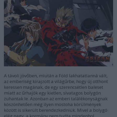
A távoli jövőben, miután a Föld lakhatatlanná vált,
az emberiség kirajzott a világűrbe, hogy új otthont
keressen magának, de egy szerencsétlen baleset
miatt az űrhajók egy kietlen, sivatagos bolygón
zuhantak le. Azonban az emberi találékonyságnak
köszönhetően még ilyen mostoha körülmények
között is sikerült berendezkedniük. Mivel a bolygó
elég nagy, a kormány nem tudta mindenhol