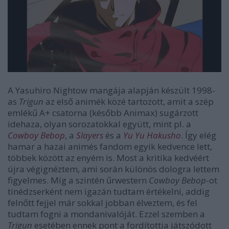
A Yasuhiro Nightow mangája alapján készült 1998-
as
Trigun
az első animék közé tartozott, amit a szép
emlékű A+ csatorna (később Animax) sugárzott
idehaza, olyan sorozatokkal együtt, mint pl. a
Cowboy Bebop
, a
Slayers
és a
Yu Yu Hakusho
. Így elég
hamar a hazai animés fandom egyik kedvence lett,
többek között az enyém is. Most a kritika kedvéért
újra végignéztem, ami során különös dologra lettem
figyelmes. Míg a szintén űrwestern
Cowboy Bebop
-ot
tinédzserként nem igazán tudtam értékelni, addig
felnőtt fejjel már sokkal jobban élveztem, és fel
tudtam fogni a mondanivalóját. Ezzel szemben a
Trigun
esetében ennek pont a fordítottja játszódott