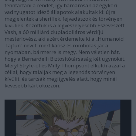
fenntartani a rendet, így hamarosan az egykori
vadnyugatot idéző állapotok alakultak ki: újra
megjelentek a sheriffek, fejvadászok és törvényen
kívüliek. Közöttük is a legveszélyesebb Eszeveszett
Vash, a 60 milliárd dupladolláros vérdíjú
mesterlövész, aki azért érdemelte ki a „Humanoid
Tájfun” nevet, mert káosz és rombolás jár a
nyomában, bármerre is megy. Nem véletlen hát,
hogy a Bernardelli Biztosítótársaság két ügynökét,
Meryl Stryfe-ot és Milly Thompsont elküldi azzal a
céllal, hogy találják meg a legendás törvényen
kívülit, és tartsák megfigyelés alatt, hogy minél
kevesebb kárt okozzon.