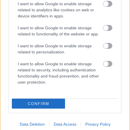
egyértelműen csak másodhegedűsök Vash mellett.
I want to allow Google to enable storage
Akit viszont igazán megkedveltem, az az állig
related to analytics like cookies on web or
felfegyverzett pap, Nicholas D. Wolfwood. Vash-sal
device identifiers in apps.
ellentétben neki nem okoz különösebb gondot a
gyilkolás, ha a túlélésről van szó, de mélyen legbelül
I want to allow Google to enable storage
tudja, hogy ez nem helyes, és a barátja mellett
related to functionality of the website or app.
eltöltött idő hatására ő maga is próbál megváltozni.
Sajnos a gonosz karakterek már nem lettek ennyire
I want to allow Google to enable storage
kidolgozottak: maga a főgonosz, Knives kifejezetten
related to personalization.
egysíkú a „kipusztítom az emberiséget, mert
I want to allow Google to enable storage
gonoszak és elfajzottak” motivációjával (még a
related to security, including authentication
szárnysegédje, Legato is érdekesebb nála).
functionality and fraud prevention, and other
user protection.
CONFIRM
Data Deletion
Data Access
Privacy Policy