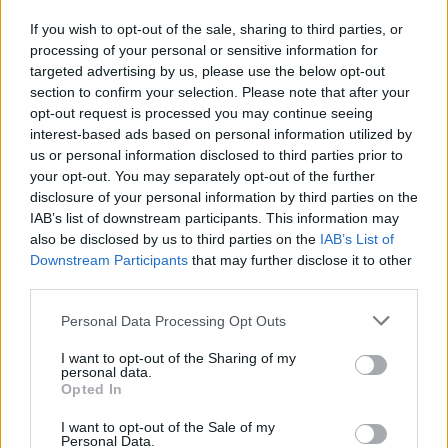
következik be), és emiatt a stúdiónak egy saját
befejezéssel kell előállnia. Ez nem feltétlenül rossz
If you wish to opt-out of the sale, sharing to third parties, or
dolog, láttunk már példát arra, hogy ez jól is
processing of your personal or sensitive information for
elsülhet, de az esetek többségében sajnos nem ez a
targeted advertising by us, please use the below opt-out
helyzet. Itt sincs ez másként: a Madhouse stúdió
section to confirm your selection. Please note that after your
befejezése sokszor kapkodónak érződik, emiatt az
opt-out request is processed you may continue seeing
igazi katarzis elmarad a történet végén. Ami viszont
interest-based ads based on personal information utilized by
ennél is nagyobb probléma, az az, hogy a sorozat
us or personal information disclosed to third parties prior to
olyan hatást kelt, mintha nem igazán tudná
your opt-out. You may separately opt-out of the further
eldönteni, hogy milyen fajta történetet akar
disclosure of your personal information by third parties on the
elmesélni. Próbál egyensúlyozni a
Cowboy Bebop
-ra
IAB’s list of downstream participants. This information may
jellemző komolyabb, mondanivalóval bíró dráma, és
also be disclosed by us to third parties on the
IAB’s List of
Downstream Participants
that may further disclose it to other
az
Outlaw Star
-ra jellemző önfeledt,
third parties.
pisztolypuffogtató űrwestern kalandok között, de
nem igazán sikerül neki. (Ebben talán közre játszhat
Please note that this website/app uses one or more Google
Personal Data Processing Opt Outs
az is, hogy a jellegzetes japán humort nem igazán
services and may gather and store information including but
tudom értékelni.)
not limited to your visit or usage behaviour. You may click to
I want to opt-out of the Sharing of my
personal data.
grant or deny consent to Google and its third-party tags to
Opted In
use your data for below specified purposes in below Google
consent section.
I want to opt-out of the Sale of my
Personal Data.