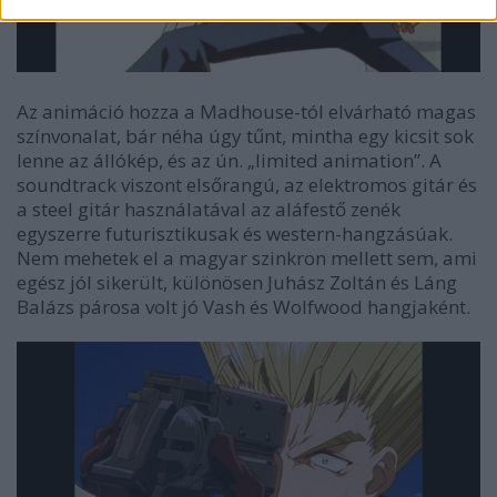
Az animáció hozza a Madhouse-tól elvárható magas
színvonalat, bár néha úgy tűnt, mintha egy kicsit sok
lenne az állókép, és az ún. „limited animation”. A
soundtrack viszont elsőrangú, az elektromos gitár és
a steel gitár használatával az aláfestő zenék
egyszerre futurisztikusak és western-hangzásúak.
Nem mehetek el a magyar szinkron mellett sem, ami
egész jól sikerült, különösen Juhász Zoltán és Láng
Balázs párosa volt jó Vash és Wolfwood hangjaként.