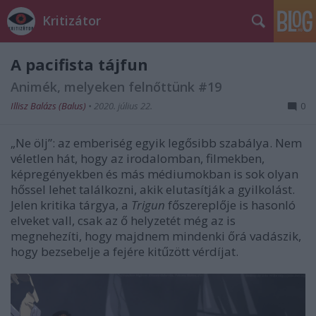
Kritizátor
A pacifista tájfun
Animék, melyeken felnőttünk #19
Illisz Balázs (Balus)
•
2020. július 22.
0
„Ne ölj”: az emberiség egyik legősibb szabálya. Nem
véletlen hát, hogy az irodalomban, filmekben,
képregényekben és más médiumokban is sok olyan
hőssel lehet találkozni, akik elutasítják a gyilkolást.
Jelen kritika tárgya, a
Trigun
főszereplője is hasonló
elveket vall, csak az ő helyzetét még az is
megnehezíti, hogy majdnem mindenki őrá vadászik,
hogy bezsebelje a fejére kitűzött vérdíjat.