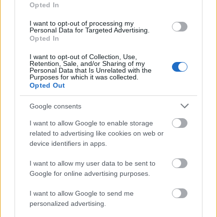
Opted In
I want to opt-out of processing my
Personal Data for Targeted Advertising.
Opted In
I want to opt-out of Collection, Use,
Retention, Sale, and/or Sharing of my
Personal Data that Is Unrelated with the
Purposes for which it was collected.
Opted Out
Google consents
Kár, pedig a karakterekben lenne potenciál. A
főszereplő, Vash első ránézésre egy tökkelütött
I want to allow Google to enable storage
idiótának tűnik, és semmiképpen nem egy veszélyes
related to advertising like cookies on web or
bűnözőnek, de ahogy jobban megismerjük, kiderül,
device identifiers in apps.
hogy ennek oka van: a nevetéssel és bohóckodással
I want to allow my user data to be sent to
próbálja elfedni azt a rengeteg traumát, amin élete
Google for online advertising purposes.
során keresztül kellett mennie, és ami arra az
elhatározásra késztette, hogy soha nem fog kioltani
I want to allow Google to send me
egyetlen életet sem. A „biztosítós lányok”, Meryl és
personalized advertising.
Milly szórakoztatóak a maguk módján, de