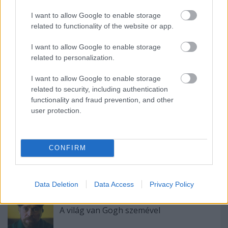
létrehozza. Hogy mi az igazság, ki-ki töprengjen
I want to allow Google to enable storage
rajta, a film megtekintése után.
related to functionality of the website or app.
A filmet a 16. Cinefest Nemzetközi Filmfesztivál
I want to allow Google to enable storage
keretében láttuk.
related to personalization.
I want to allow Google to enable storage
related to security, including authentication
functionality and fraud prevention, and other
Címkék:
film
cinefest
2019
Robert Pattinson
Willem Dafoe
user protection.
A24
Robert Eggers
The Lighthouse
CONFIRM
Ajánlott bejegyzések:
Data Deletion
Data Access
Privacy Policy
A világ van Gogh szemével