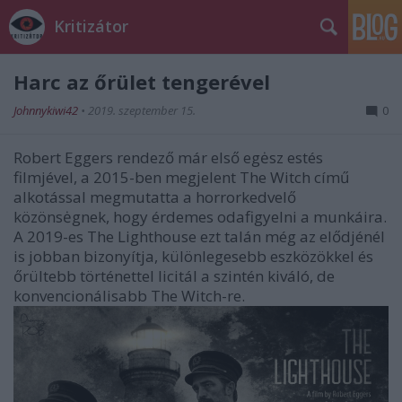
Kritizátor
Harc az őrület tengerével
Johnnykiwi42
•
2019. szeptember 15.
0
Robert Eggers rendező már első egėsz estés
filmjével, a 2015-ben megjelent The Witch című
alkotással megmutatta a horrorkedvelő
közönsėgnek, hogy érdemes odafigyelni a munkáira.
A 2019-es The Lighthouse ezt talán még az elődjénél
is jobban bizonyítja, különlegesebb eszközökkel és
őrültebb történettel licitál a szintén kiváló, de
konvencionálisabb The Witch-re.