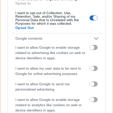
lehetne nevezni. A filmben a Tenger mint ősi,
Opted In
megzabolázhatatlan erő jelenik meg, amihez valami
ösztönös módon mindannyian vonzódunk, ami tele
I want to opt-out of Collection, Use,
Retention, Sale, and/or Sharing of my
van ismeretlen erőkkel és lényekkel, és ami bármikor
Personal Data that Is Unrelated with the
Purposes for which it was collected.
elpusztíthat minket, közönséges embereket.
Opted Out
Google consents
I want to allow Google to enable storage
related to advertising like cookies on web or
device identifiers in apps.
I want to allow my user data to be sent to
Google for online advertising purposes.
I want to allow Google to send me
personalized advertising.
De az is lehet, hogy a tengerből jövő mindenféle
I want to allow Google to enable storage
furcsa mitológiai lények csak a képzelet
related to analytics like cookies on web or
szüleményei, az igazán félelmetes az elborult
device identifiers in apps.
emberi elme, ami ezeket a nyálkás-csápos lényeket