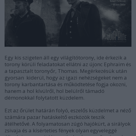
Egy kis szigeten áll egy világítótorony, ide érkezik a
torony körüli feladatokat ellátni az újonc Ephraim és
a tapasztalt toronyőr, Thomas. Megérkezésük után
gyorsan kiderül, hogy az igazi nehézségeket nem a
torony karbantartása és működtetése fogja okozni,
hanem a hol kívülről, hol belülről támadó
démonokkal folytatott küzdelem.
Ezt az őrület határán folyó, eszelős küzdelmet a néző
számára pazar hatáskeltő eszközök teszik
átélhetővé. A folyamatosan zúgó hajókürt, a sirályok
zsivaja és a kísérteties fények olyan egyveleggé