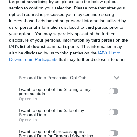
targeted advertising by us, please use the below opt-out
section to confirm your selection. Please note that after your
A film másik nagy erénye, hogy képes végig
opt-out request is processed you may continue seeing
fenntartani a feszültséget annak ellenére is, hogy egy
interest-based ads based on personal information utilized by
helyszínen játszódik, és csak két szereplője van. Ez
us or personal information disclosed to third parties prior to
Eggers hozzáértő rendezői munkája mellett
your opt-out. You may separately opt-out of the further
természetesen a két színészen is múlik. Dafoe egy
disclosure of your personal information by third parties on the
igazi legenda, aki a már sokszor látott színészi
IAB’s list of downstream participants. This information may
tehetségét itt a részeges, sokat látott, karizmatikus
also be disclosed by us to third parties on the
IAB’s List of
vén tengeri medve szerepében kamatoztatja.
Downstream Participants
that may further disclose it to other
Pattinson óriási dicsősége, hogy a fokozatosan
third parties.
megőrülő toronyőr-segéd szerepében felnő partnere
Please note that this website/app uses one or more Google
Personal Data Processing Opt Outs
mellé.
services and may gather and store information including but
not limited to your visit or usage behaviour. You may click to
I want to opt-out of the Sharing of my
Mindkettejük érdemeit növeli, hogy a furcsa, olykor
personal data.
grant or deny consent to Google and its third-party tags to
álom és valóság között játszódó történet során
Opted In
use your data for below specified purposes in below Google
sokszor annak ellenére vívják ki a közönség
consent section.
I want to opt-out of the Sale of my
együttérzését, hogy nem lehet egészen pontosan
Personal Data.
tudni, mi történik. A történet furcsaságának
Opted In
középpontjában a nagybetűs Tenger áll, akit
I want to opt-out of processing my
fontossága okán akár harmadik főszereplőnek is
Personal Data for Targeted Advertising.