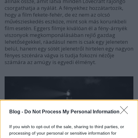
állnak össze, amit látva minden Lovecraft rajongó
csorgathatja a nyálát. A fényekhez hozzátartozik,
hogy a film fekete-fehér, de ez nem az olcsó
művészieskedés eszköze, mint sok más korunkbeli
film esetén. Eggers filmje kiválóan él a fény-árnyék
viszonyok megkomponálásában rejlő gazdag
lehetőségekkel, ráadásul nem is csak egy jeleneten
belül, hanem egy sötét jelenetről hirtelen egy nagyon
fényes szcénára vágva is tudja fokozni nézője
számára az amúgy is egyedi élményt.
Blog -
Do Not Process My Personal Information
If you wish to opt-out of the sale, sharing to third parties, or
processing of your personal or sensitive information for