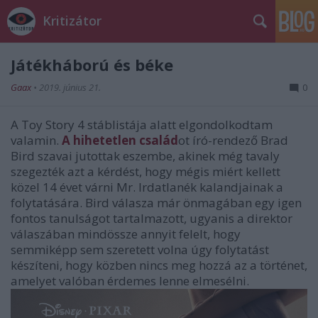
Kritizátor
Játékháború és béke
Gaax
•
2019. június 21.
0
A Toy Story 4 stáblistája alatt elgondolkodtam
valamin.
A hihetetlen család
ot író-rendező Brad
Bird szavai jutottak eszembe, akinek még tavaly
szegezték azt a kérdést, hogy mégis miért kellett
közel 14 évet várni Mr. Irdatlanék kalandjainak a
folytatására. Bird válasza már önmagában egy igen
fontos tanulságot tartalmazott, ugyanis a direktor
válaszában mindössze annyit felelt, hogy
semmiképp sem szeretett volna úgy folytatást
készíteni, hogy közben nincs meg hozzá az a történet,
amelyet valóban érdemes lenne elmesélni.