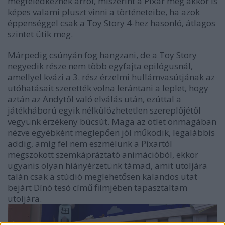
megfeledkeznék arról, miszerint a Pixar még akkor is
képes valami pluszt vinni a történeteibe, ha azok
éppenséggel csak a Toy Story 4-hez hasonló, átlagos
szintet ütik meg.
Márpedig csúnyán fog hangzani, de a Toy Story
negyedik része nem több egyfajta epilógusnál,
amellyel kvázi a 3. rész érzelmi hullámvasútjának az
utóhatásait szerették volna lerántani a leplet, hogy
aztán az Andytől való elválás után, ezúttal a
játékháború egyik nélkülözhetetlen szereplőjétől
vegyünk érzékeny búcsút. Maga az ötlet önmagában
nézve egyébként meglepően jól működik, legalábbis
addig, amíg fel nem eszmélünk a Pixartól
megszokott szemkápráztató animációból, ekkor
ugyanis olyan hiányérzetünk támad, amit utoljára
talán csak a stúdió meglehetősen kalandos utat
bejárt Dínó tesó című filmjében tapasztaltam
utoljára.