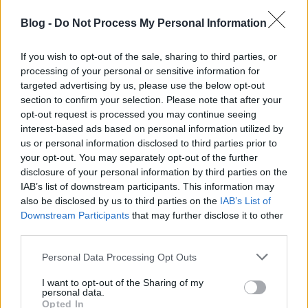
Blog -
Do Not Process My Personal Information
If you wish to opt-out of the sale, sharing to third parties, or
processing of your personal or sensitive information for
targeted advertising by us, please use the below opt-out
section to confirm your selection. Please note that after your
opt-out request is processed you may continue seeing
interest-based ads based on personal information utilized by
Lerántva a külcsínt ugyanis hamar nyilvánvalóvá
us or personal information disclosed to third parties prior to
válik, hogy a történet közel sem áll olyan erős
your opt-out. You may separately opt-out of the further
disclosure of your personal information by third parties on the
lábakon ahogyan azt elképzeltük. Ennek a ténynek a
IAB’s list of downstream participants. This information may
felfedezése pedig erősen rányomja a bélyegét a film
also be disclosed by us to third parties on the
IAB’s List of
második felére, pedig a lámpás stúdió ezúttal sem
Downstream Participants
that may further disclose it to other
spórolt semmin. Legyen szó akár az elsőre igen
third parties.
felszínesnek tűnő, mégis igen komplex főgonosz
indítékairól, az önmagát és a helyét kereső kanálvilla
Please note that this website/app uses one or more Google
Personal Data Processing Opt Outs
Willy-ről, vagy a film kvázi főszereplőjévé előlépő
services and may gather and store information including but
Woody-ról. Woody karakterívének a drámája a 3.
not limited to your visit or usage behaviour. You may click to
I want to opt-out of the Sharing of my
personal data.
epizód fényében abszolút érthető és logikus lépés
grant or deny consent to Google and its third-party tags to
Opted In