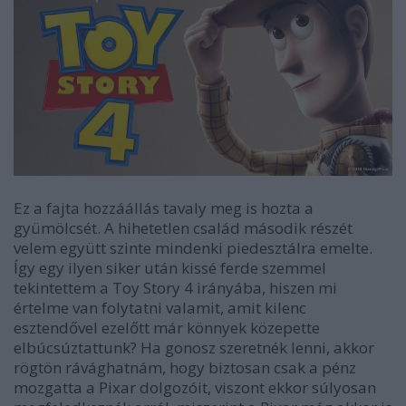
Ez a fajta hozzáállás tavaly meg is hozta a
gyümölcsét. A hihetetlen család második részét
velem együtt szinte mindenki piedesztálra emelte.
Így egy ilyen siker után kissé ferde szemmel
tekintettem a Toy Story 4 irányába, hiszen mi
értelme van folytatni valamit, amit kilenc
esztendővel ezelőtt már könnyek közepette
elbúcsúztattunk? Ha gonosz szeretnék lenni, akkor
rögtön rávághatnám, hogy biztosan csak a pénz
mozgatta a Pixar dolgozóit, viszont ekkor súlyosan