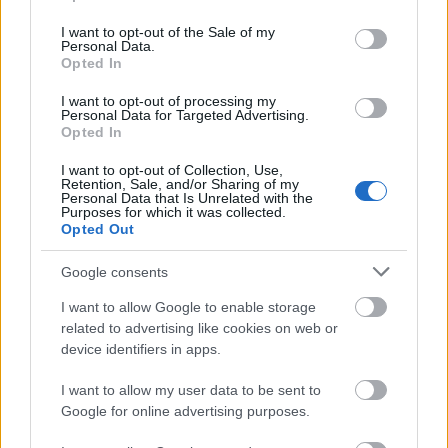
volt, viszont ennek az elhatározásnak sajnálatos
use your data for below specified purposes in below Google
módon a többi szereplő itta meg a levét. Merthogy
consent section.
I want to opt-out of the Sale of my
az ő játékidejük többségében kimerül az egy-két
Personal Data.
Opted In
mondatos humorosnak szánt megszólalásokban,
amik ideig-óráig még szórakoztatóak, azonban a
I want to opt-out of processing my
játékidő vége felé már inkább olyan felesleges
Personal Data for Targeted Advertising.
Opted In
adalékanyagoknak tűnnek, melyek csak tovább
rontják az amúgy sem túlzottan fényes összképet.
I want to opt-out of Collection, Use,
Retention, Sale, and/or Sharing of my
Personal Data that Is Unrelated with the
Purposes for which it was collected.
Opted Out
Google consents
I want to allow Google to enable storage
related to advertising like cookies on web or
device identifiers in apps.
I want to allow my user data to be sent to
Google for online advertising purposes.
Félreértés ne essék, nem magával a humor