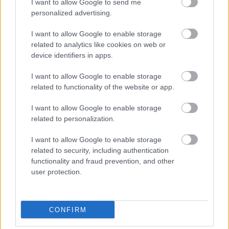
I want to allow Google to send me
mennyiségével netán annak minőségével van a
personalized advertising.
problémám – noha a stúdiót is érintő szexuális
zaklatásokra utaló poén többszöri erőltetése
I want to allow Google to enable storage
szerintem ízléstelen volt - sokkal inkább azzal, hogy
related to analytics like cookies on web or
ezek a pillanatok tényleg semmi mást nem
device identifiers in apps.
szolgálnak, minthogy kitöltsék a történet fő
konfliktusában lévő hézagokat. Ha összegeznem
I want to allow Google to enable storage
kéne az eddigieket, akkor azt mondanám, hogy a
related to functionality of the website or app.
Pixar megcsinálta fennállásának legelső egészestés
epilógusát, amelyben bár továbbra is
I want to allow Google to enable storage
megtalálhatóak a stúdió mindenki által jól ismert
related to personalization.
értékei, mégis az egészből árad az a fajta érzés, mint
I want to allow Google to enable storage
mikor csak azért vesszük le az egyik régi játékunkat
related to security, including authentication
a polcról, hogy kicsit leporoljuk azt. Viszont csak a
functionality and fraud prevention, and other
portörlés után tudatosulna bennünk, hogy már
user protection.
régen megfeledkeztünk arról, hogy mennyi szép
emlék is fűz minket hozzá valójában.
CONFIRM