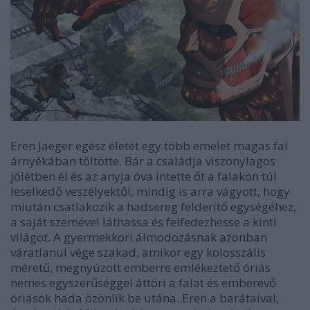
Eren Jaeger egész életét egy több emelet magas fal
árnyékában töltötte. Bár a családja viszonylagos
jólétben él és az anyja óva intette őt a falakon túl
leselkedő veszélyektől, mindig is arra vágyott, hogy
miután csatlakozik a hadsereg felderítő egységéhez,
a saját szemével láthassa és felfedezhesse a kinti
világot. A gyermekkori álmodozásnak azonban
váratlanul vége szakad, amikor egy kolosszális
méretű, megnyúzott emberre emlékeztető óriás
nemes egyszerűséggel áttöri a falat és emberevő
óriások hada özönlik be utána. Eren a barátaival,