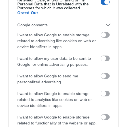
Retention, Sale, and/or Sharing of my
Personal Data that Is Unrelated with the
Purposes for which it was collected.
Opted Out
Google consents
I want to allow Google to enable storage
related to advertising like cookies on web or
device identifiers in apps.
A grafika egyértelműen az anime erősségei közé
I want to allow my user data to be sent to
Google for online advertising purposes.
tartozik. A harcjelenetek igazán látványosra
sikerültek, a karakterdesign pedig
I want to allow Google to send me
földhözragadtabbnak, realisztikusabbnak
personalized advertising.
mondható más japán animációkhoz képest (értsd: a
szereplőknek nincs kistányér nagyságú szemük és a
I want to allow Google to enable storage
szivárvány minden színében pompázó hajuk). Bár
related to analytics like cookies on web or
azt meg kell hagyni, hogy az óriások néha elég
device identifiers in apps.
röhejesen néznek ki, ami nem kicsit vesz vissza a
félelmetességükből. Külön kiemelném még a
I want to allow Google to enable storage
soundtracket, ami sokat hozzátesz a már említett
related to functionality of the website or app.