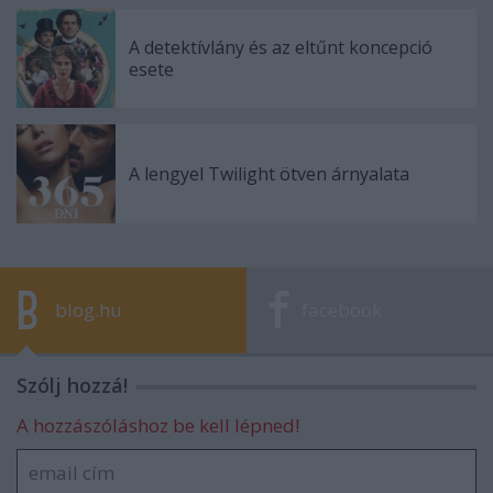
A detektívlány és az eltűnt koncepció
esete
A lengyel Twilight ötven árnyalata
blog.hu
facebook
Szólj hozzá!
A hozzászóláshoz be kell lépned!