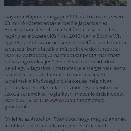
Isayama Hajime mangája 2009 óta fut, és összesen
68 millió kötetet adtak el belőle Japánban és
Amerikában. Készült már belőle több videojáték,
regény és élőszereplős film. 2013-ban a Studio Wit
egy 25 epizódos animét készített belőle, amihez idén
tavasszal bemutatták a második évadot is (ezúttal
csak 12 epizóddal), a harmadikat pedig már most
beharangozták a jövő évre. A sorozat rövid időn
belül egy világszintű internetes jelenséggé vált, sorra
születtek róla a különböző mémek és egyéb
tartalmak a közösségi oldalakon, és még olyan
portálokon is cikkeztek róla, ahol egyébként nem
szoktak animékkel foglalkozni (hasonló érdeklődést
csak a 2015-ös
One-Punch Man
tudott azóta
generálni).
Mi lehet az
Attack on Titan
titka, hogy még az animék
iránt közömbös nézők tömegeit is képes volt