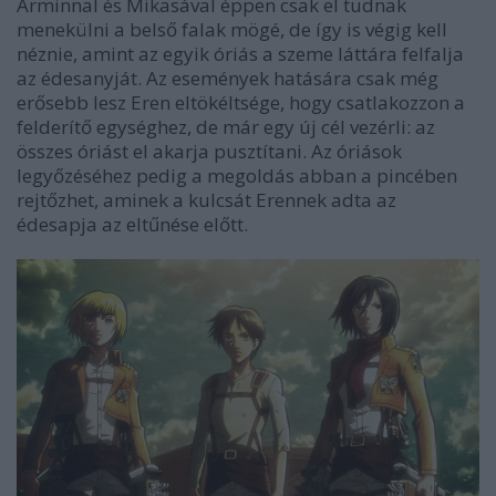
Arminnal és Mikasával éppen csak el tudnak
menekülni a belső falak mögé, de így is végig kell
néznie, amint az egyik óriás a szeme láttára felfalja
az édesanyját. Az események hatására csak még
erősebb lesz Eren eltökéltsége, hogy csatlakozzon a
felderítő egységhez, de már egy új cél vezérli: az
összes óriást el akarja pusztítani. Az óriások
legyőzéséhez pedig a megoldás abban a pincében
rejtőzhet, aminek a kulcsát Erennek adta az
édesapja az eltűnése előtt.