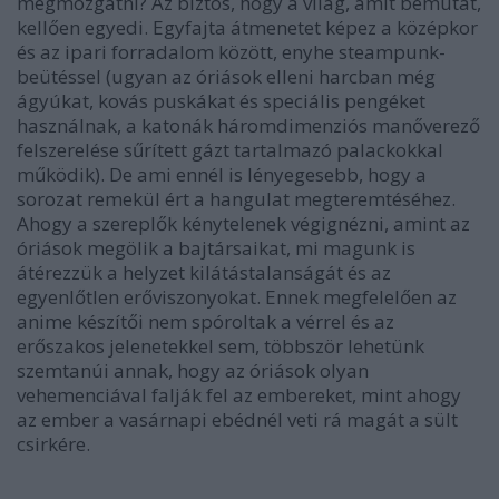
megmozgatni? Az biztos, hogy a világ, amit bemutat,
kellően egyedi. Egyfajta átmenetet képez a középkor
és az ipari forradalom között, enyhe steampunk-
beütéssel (ugyan az óriások elleni harcban még
ágyúkat, kovás puskákat és speciális pengéket
használnak, a katonák háromdimenziós manőverező
felszerelése sűrített gázt tartalmazó palackokkal
működik). De ami ennél is lényegesebb, hogy a
sorozat remekül ért a hangulat megteremtéséhez.
Ahogy a szereplők kénytelenek végignézni, amint az
óriások megölik a bajtársaikat, mi magunk is
átérezzük a helyzet kilátástalanságát és az
egyenlőtlen erőviszonyokat. Ennek megfelelően az
anime készítői nem spóroltak a vérrel és az
erőszakos jelenetekkel sem, többször lehetünk
szemtanúi annak, hogy az óriások olyan
vehemenciával falják fel az embereket, mint ahogy
az ember a vasárnapi ebédnél veti rá magát a sült
csirkére.