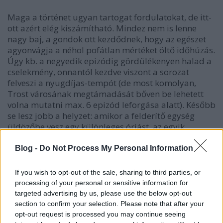
Maga a történet ugyan tartogat fordulatokat, de itt-
ott azért elég kiszámítható. Mindez nem is lenne
nagy baj, a gondok ott kezdődnek, hogy az egészet
agyonvágja a néhol pofátlan mértéket öltő időhúzás.
Úgy kb. a negyedik epizódig gördülékenyen halad a
cselekmény, onnantól kezdve viszont a sorozat
felveszi a nyugdíjas-tempót (de most komolyan,
Trost városának megtámadását bőven be lehetett
volna mutatni max. 6 epizód leforgása alatt). Később
se lesz jobb a helyzet: amikor a felderítő egység
üldözőbe vesz egy különleges óriást, az egyik
epizódban semmi más nem történik, minthogy
hőseink lovagolnak az erdőben és kibeszélik az
Blog -
Do Not Process My Personal Information
aktuális fejleményeket egymás között. A második
évad javított ezen némileg, hiszen eleve kevesebb
If you wish to opt-out of the sale, sharing to third parties, or
epizóddal gazdálkodhatott, de végül az is beleesett
processing of your personal or sensitive information for
ebbe a csapdába.
targeted advertising by us, please use the below opt-out
section to confirm your selection. Please note that after your
Azt hinné az ember, hogy ha már a történet ilyen
opt-out request is processed you may continue seeing