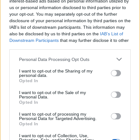
lassú mederben halad előre, akkor elég idő maradt
interest-based ads based on personal information utilized by
a karakterek kibontására. De sajnos nem ez a
us or personal information disclosed to third parties prior to
helyzet, a legtöbben megmaradtak egyszerű
your opt-out. You may separately opt-out of the further
sablonfiguráknak. Eren az egész sorozat folyamán
disclosure of your personal information by third parties on the
IAB’s list of downstream participants. This information may
ugyanaz a forrófejű, üvöltöző tinédzser marad,
also be disclosed by us to third parties on the
IAB’s List of
akinek az egész lénye kimerül abban, hogy
Downstream Participants
that may further disclose it to other
„megölöm az összes óriást”, a bosszún kívül semmi
third parties.
más nem motiválja. Mikasa és Levi az ügyeletes
badass szerepét töltik be, csak kár, hogy jellemet
Please note that this website/app uses one or more Google
Personal Data Processing Opt Outs
elfelejtettek írni nekik. Egyedül Jean és Armin mutat
services and may gather and store information including but
karakterfejlődést az egész első évadban, a
not limited to your visit or usage behaviour. You may click to
I want to opt-out of the Sharing of my
personal data.
másodikban pedig csak Ymir és Christa. Amúgy
grant or deny consent to Google and its third-party tags to
Opted In
érdemes megemlíteni, hogy a mellékszereplők (pl.
use your data for below specified purposes in below Google
Hanji és Erwin) általában érdekesebbek, mint a
consent section.
I want to opt-out of the Sale of my
főszereplők, de vagy a) messze nem kaptak annyi
Personal Data.
Opted In
időt a képernyőn, hogy kibontakozzanak, vagy b)
rövid úton feldobták a talpukat.
I want to opt-out of processing my
Personal Data for Targeted Advertising.
Opted In
I want to opt-out of Collection, Use,