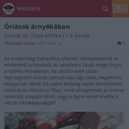
Kritizátor
Óriások árnyékában
Attack on Titan kritika (1-2. évad)
Illisz Balázs (Balus)
•
2017. július 23.
2
Az emberiség maradéka állandó rettegésben él az
emberevő óriásoktól, és kénytelen falak mögé bújni
a túlélés érdekében. Az utóbbi évek talán
legnagyobb anime-szenzációja egy sötét, kegyetlen
világot tár elénk. De vajon tényleg olyan kiemelkedő
sorozat az
Attack on Titan
, mint amilyennek az online
reakciók alapján tűnik, vagy a hype ismét elvette a
nézők ítélőképességét?