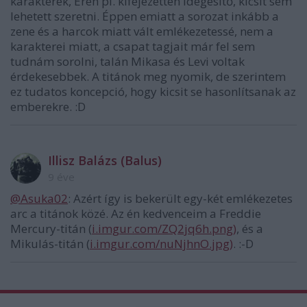
karakterek, Eren pl. kifejezetten idegesítő, kicsit sem
lehetett szeretni. Éppen emiatt a sorozat inkább a
zene és a harcok miatt vált emlékezetessé, nem a
karakterei miatt, a csapat tagjait már fel sem
tudnám sorolni, talán Mikasa és Levi voltak
érdekesebbek. A titánok meg nyomik, de szerintem
ez tudatos koncepció, hogy kicsit se hasonlítsanak az
emberekre. :D
Illisz Balázs (Balus)
9 éve
@Asuka02
: Azért így is bekerült egy-két emlékezetes
arc a titánok közé. Az én kedvenceim a Freddie
Mercury-titán (
i.imgur.com/ZQ2jq6h.png)
, és a
Mikulás-titán (
i.imgur.com/nuNjhnO.jpg)
. :-D