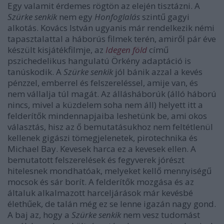
Egy valamit érdemes rögtön az elején tisztázni. A
Szürke senkik
nem egy
Honfoglalás
szintű gagyi
alkotás. Kovács István ugyanis már rendelkezik némi
tapasztalattal a háborús filmek terén, amiről pár éve
készült kisjátékfilmje, az
Idegen föld
című
pszichedelikus hangulatú Örkény adaptáció is
tanúskodik. A
Szürke senkik
jól bánik azzal a kevés
pénzzel, emberrel és felszereléssel, amije van, és
nem vállalja túl magát. Az állásháborúk (álló háború
nincs, mivel a küzdelem soha nem áll) helyett itt a
felderítők mindennapjaiba leshetünk be, ami okos
választás, hisz az ő bemutatásukhoz nem feltétlenül
kellenek gigászi tömegjelenetek, pirotechnika és
Michael Bay. Kevesek harca ez a kevesek ellen. A
bemutatott felszerelések és fegyverek jórészt
hitelesnek mondhatóak, melyeket kellő mennyiségű
mocsok és sár borít. A felderítők mozgása és az
általuk alkalmazott harceljárások már kevésbé
élethűek, de talán még ez se lenne igazán nagy gond.
A baj az, hogy a
Szürke senkik
nem vesz tudomást