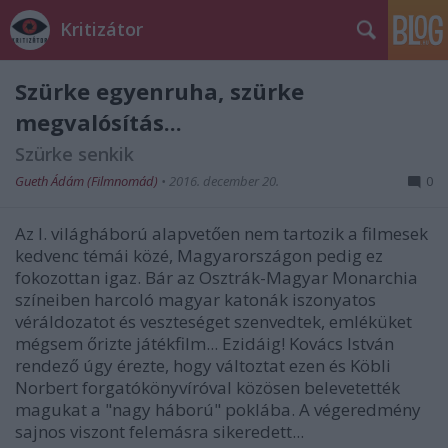
Kritizátor
Szürke egyenruha, szürke
megvalósítás...
Szürke senkik
Gueth Ádám (Filmnomád)
•
2016. december 20.
0
Az I. világháború alapvetően nem tartozik a filmesek
kedvenc témái közé, Magyarországon pedig ez
fokozottan igaz. Bár az Osztrák-Magyar Monarchia
színeiben harcoló magyar katonák iszonyatos
véráldozatot és veszteséget szenvedtek, emléküket
mégsem őrizte játékfilm... Ezidáig! Kovács István
rendező úgy érezte, hogy változtat ezen és Köbli
Norbert forgatókönyvíróval közösen belevetették
magukat a "nagy háború" poklába. A végeredmény
sajnos viszont felemásra sikeredett...