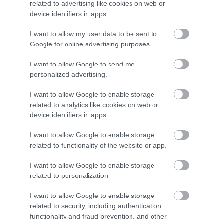
őket mozgósító hatalmak szúrták őket hátba (a
related to advertising like cookies on web or
device identifiers in apps.
fasizmus, a nácizmus és a kommunizmus is részben
erre épített).
I want to allow my user data to be sent to
Google for online advertising purposes.
Összességében tehát a
Szürke senkik
nem tartozik a
rosszul sikerült produkciók közé, főleg nem a
I want to allow Google to send me
televíziós filmek mezőnyében. Csalódásra adhat okot
personalized advertising.
viszont a történet felszínessége és ötlettelensége,
hiszen az ember pont az ilyen kis költségvetéssel
I want to allow Google to enable storage
dolgozó filmesektől várná a legtöbb kreativitást. Egy
related to analytics like cookies on web or
igazi, nagy költségvetésű vérbeli magyar háborús
device identifiers in apps.
dráma viszont még mindig várat magára, pedig az a
sok százezer honfitársunk, aki idegenben ontotta a
I want to allow Google to enable storage
vérét, ennyit igazán megérdemelne.
related to functionality of the website or app.
I want to allow Google to enable storage
related to personalization.
I want to allow Google to enable storage
related to security, including authentication
functionality and fraud prevention, and other