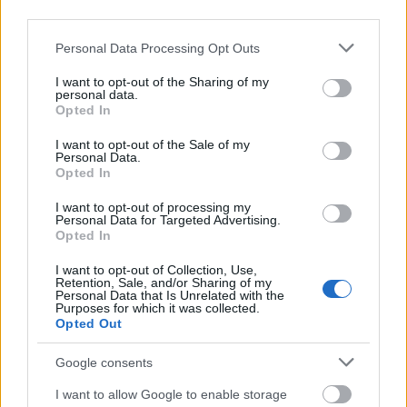
third parties.
A hányattatott sorsú, 2014 novemberében
Please note that this website/app uses one or more Google
Personal Data Processing Opt Outs
bemutatott (és DVD-n azóta meg sem jelent) magyar
services and may gather and store information including but
háborús dráma, a
Drága Elza
minden negatívuma
not limited to your visit or usage behaviour. You may click to
I want to opt-out of the Sharing of my
ellenére is legalább próbálkozott azzal, hogy valami
personal data.
grant or deny consent to Google and its third-party tags to
Opted In
újító ábrázolást vigyen a II. világháború keleti
use your data for below specified purposes in below Google
frontjának eseményeibe. A
Szürke senkik
consent section.
I want to opt-out of the Sale of my
alkotógárdája viszont messze nem olyan merész,
Personal Data.
Opted In
mint azok a katonák, akiket ábrázolni kíván, és
megelégszik a megszokott zsánerekkel és bevált
I want to opt-out of processing my
fogásokkal. A párbeszédek ugyan néha tartogatnak
Personal Data for Targeted Advertising.
érdekes pillanatokat - ilyen pl. a különítmény román,
Opted In
illetve osztrák származású két tagjának
I want to opt-out of Collection, Use,
háttértörténete -, de a mélyebb korrajz és az
Retention, Sale, and/or Sharing of my
események alaposabb bemutatása elmarad, ami
Personal Data that Is Unrelated with the
Purposes for which it was collected.
pedig a fiatalabb nézők számára fontos lehet. Az
Opted Out
viszont egyértelműen kiderül a filmből, hogy az I.
világháború (szemben a másodikkal), nem a
Google consents
csatatereken, hanem a hátországokban dőlt el, így a
frontokon harcoló katonák úgy érezhették, hogy az
I want to allow Google to enable storage