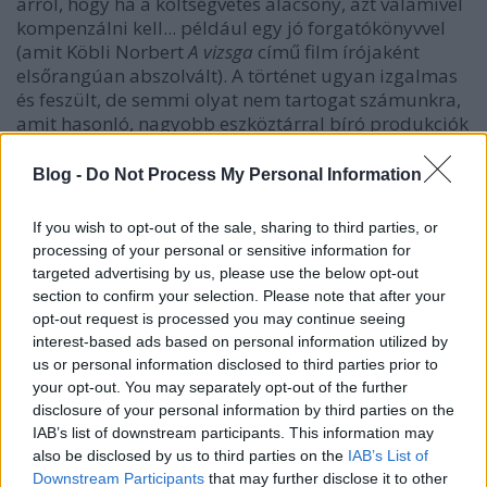
arról, hogy ha a költségvetés alacsony, azt valamivel
kompenzálni kell... például egy jó forgatókönyvvel
(amit Köbli Norbert
A vizsga
című film írójaként
elsőrangúan abszolvált). A történet ugyan izgalmas
és feszült, de semmi olyat nem tartogat számunkra,
amit hasonló, nagyobb eszköztárral bíró produkciók
nem mutattak meg. Az pedig, hogy a sztori magyar
katonák hősies küzdelmét dolgozza fel
Blog -
Do Not Process My Personal Information
Olaszországban, önmagában kevés. Sajnos semmi
olyan átütő nincs, ami igazán ellensúlyozni tudná a
If you wish to opt-out of the sale, sharing to third parties, or
film büdzséje általi korlátokat és ebbe a színészi
processing of your personal or sensitive information for
játék is beletartozik.
targeted advertising by us, please use the below opt-out
section to confirm your selection. Please note that after your
opt-out request is processed you may continue seeing
interest-based ads based on personal information utilized by
us or personal information disclosed to third parties prior to
your opt-out. You may separately opt-out of the further
disclosure of your personal information by third parties on the
IAB’s list of downstream participants. This information may
also be disclosed by us to third parties on the
IAB’s List of
Downstream Participants
that may further disclose it to other