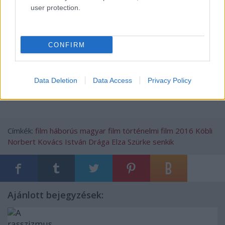
user protection.
CONFIRM
Data Deletion
Data Access
Privacy Policy
Címkék:
film
háborús
magyar film
történelmi film
2016
Köbli
Norbert
Kovács István
Drága Elza
Szürke senkik
Ajánlott bejegyzések: