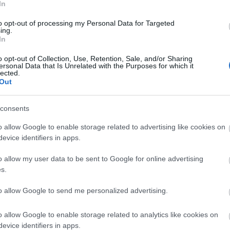
In
dr
éle
to opt-out of processing my Personal Data for Targeted
ing.
Ild
In
fil
gam
o opt-out of Collection, Use, Retention, Sale, and/or Sharing
Lu
ersonal Data that Is Unrelated with the Purposes for which it
lected.
ani
Out
HB
Hu
Ja
consents
La
o allow Google to enable storage related to advertising like cookies on
kla
ák, mint a felnőtté válás, a gyász megélése, az első
evice identifiers in apps.
kul
eges képesség, mint a különcség, a beilleszkedés
DiC
épviselteti magát, de egy YA regényhez képest nem kap
o allow my user data to be sent to Google for online advertising
Luc
n a saját szájízére formálja. Ez a kettősség végig
s.
fil
en nincs időnk fellélegezni, megélni a pillanatokat, mert
Mar
, máris jön egy vicces, groteszk, morbid jelenet, vagy
to allow Google to send me personalized advertising.
Da
leíjazza a főgonosz Samuel L. Jacksont – ez egyébként a
Ro
rrása. Borzongásra egyedül azok a láthatatlan, hatalmas
Nol
o allow Google to enable storage related to analytics like cookies on
nlegeseket vadásszák, de amint eljön a mindent eldöntő
Osc
evice identifiers in apps.