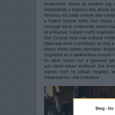
témakörébe. Ebben az esetben egy á
megtalálható a légnemű lány, akinek ólo
héliumos lufi; aztán a másik lány a hata
a földből (nyilván azért, mert képes u
nemcsak loknik sorakoznak, hanem egy 
az embernek Tudjukki miatt); végezetül 
fire). És ezek még csak a lányok voltak
(darazsak élnek a testében), na meg a s
képes életre kelteni bármilyen dolgo
Leginkább az ő karakterében köszön vi
és akkor essen szó a gyerekek gard
adó állattá képes átváltozni. Eva Gre
egyedi, mert ha jobban megnézi a
madárszerűvé válik a tekintete.
Blog -
Do 