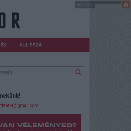
TÉK
KULISSZA
j nekünk!
itizator@gmail.com