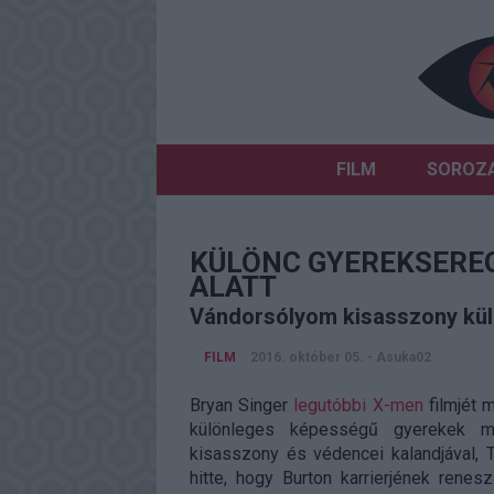
FILM
SOROZ
KÜLÖNC GYEREKSEREG
ALATT
Vándorsólyom kisasszony külö
FILM
2016. október 05.
-
Asuka02
Bryan Singer
legutóbbi X-men
filmjét m
különleges képességű gyerekek mó
kisasszony és védencei kalandjával, 
hitte, hogy Burton karrierjének ren