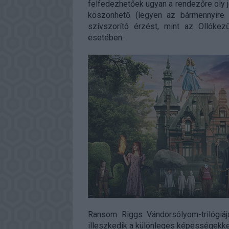
felfedezhetőek ugyan a rendezőre oly 
köszönhető (legyen az bármennyire
szívszorító érzést, mint az Ollók
esetében.
Ransom Riggs Vándorsólyom-trilógiáj
illeszkedik a különleges képességekke