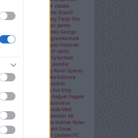
áma
Dráma
egyéb
Éhezők viadala
trajz
életrajzi
Enders Game
Enyedi
ikó
Ewan McGregor
fantasy
Fargo
film
mek
filmfesztivál
Flash
fps
gamer
er percek
Game of thrones
George
cas
Ghibli
Golden Globe
gyerekkorunk
méi
háborús
Hannibal
hayao miyazaki
O
HBO GO
horror
house of cards
nger games
interjú
Jake Gyllenhaal
mes McAvoy
japán
játék
Jennifer
wrence
kaland
képregény
Kevin Spacey
sszikus
könyv
krimi
kritika
kulissza
tfilm
kultuszfilmekről
Leonardo
aprio
Liam Neeson
lista
live blog
asfilm
mads mikkelsen
magyar
magyar
m
Margot Robbie
martin scorsese
vel
mass effect andromeda
Matt
mon
mese
Michael Fassbender
Mr.
bot
musical
Netflix
Nicole Kidman
Nolan
an filmek
Orson Scott Card
Oscar
arra várva
Páncélba zárt szellem
PC