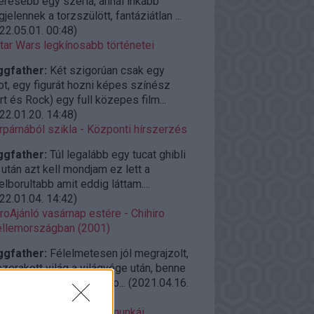
eresebb egy széria, annál inkább
jelennek a torzszülött, fantáziátlan ...
22.05.01. 00:48
)
tar Wars legkínosabb történetei
ggfather:
Két szigorúan csak egy
ot, egy figurát hozni képes színész
rt és Rock) egy full közepes film...
22.01.20. 14:48
)
rpárnából szikla - Központi hírszerzés
ggfather:
Túl legalább egy tucat ghibli
után azt kell mondjam ez lett a
elborultabb amit eddig láttam....
22.01.04. 14:42
)
roAjánló vasárnap estére - Chihiro
llemországban (2001)
ggfather:
Félelmetesen jól megrajzolt,
zerakott világ a világvége után, benne
zi élő emberekkel, és so...
(
2021.04.16.
09
)
azaki kevésbé ismert munkái