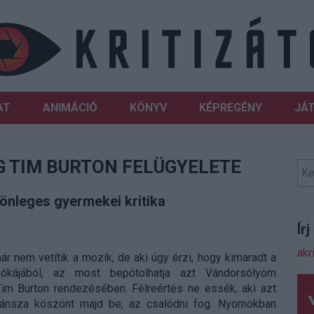
AT
ANIMÁCIÓ
KÖNYV
KÉPREGÉNY
JÁ
 TIM BURTON FELÜGYELETE
nleges gyermekei kritika
Ír
akr
ár nem vetítik a mozik, de aki úgy érzi, hogy kimaradt a
kájából, az most bepótolhatja azt Vándorsólyom
Tim Burton rendezésében. Félreértés ne essék, aki azt
eszánsza köszönt majd be, az csalódni fog. Nyomokban