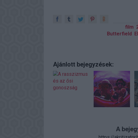
film
Butterfield
E
Ajánlott bejegyzések:
A bejeg
https://akritizato