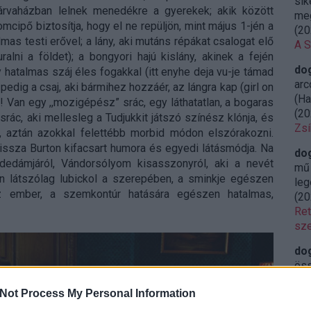
sik
rvaházban lelnek menedékre a gyerekek; akik között
meg
mcipő biztosítja, hogy el ne repüljön, mint május 1-jén a
(
20
lmas testi erővel; a lány, aki mutáns répákat csalogat elő
A S
ralni a földet); a bongyori hajú kislány, akinek a fején
do
hatalmas száj éles fogakkal (itt enyhe deja vu-je támad
arc
pedig a csaj, aki bármihez hozzáér, az lángra kap (girl on
(Ha
! Van egy ,,mozigépész” srác, egy láthatatlan, a bogaras
(
20
rác, aki mellesleg a Tudjukkit játszó színész klónja, és
Zsí
t, aztán azokkal felettébb morbid módon elszórakozni.
ssza Burton kifacsart humora és egyedi látásmódja. Na
do
edámjáról, Vándorsólyom kisasszonyról, aki a nevét
mű 
en látszólag lubickol a szerepében, a sminkje egészen
leg
z ember, a szemkontúr hatására egészen hatalmas,
(
20
Ret
sze
do
öss
iga
Not Process My Personal Information
23:
Miy