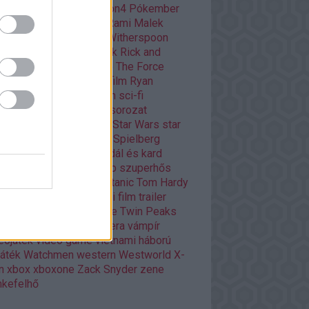
ar
playstation
playstation4
Pókember
itika
Quentin Tarantino
Rami Malek
dy Player One
Reese Witherspoon
ény
rendező
retro filmek
Rick and
rty
Ridley Scott
Road to The Force
akens
romantikus
rövidfilm
Ryan
ling
Scarlett Johansson
sci-fi
owrunner
Silicon Valley
sorozat
ozatok
Stanley Kubrick
Star Wars
star
rs
Stephen King
Steven Spielberg
eaming
Superman
szandál és kard
emetesláda
Születésnap
szuperhős
ser
thriller
Tim Burton
titanic
Tom Hardy
p10
történelmi
történelmi film
trailer
nok harca
True Detective
Twin Peaks
ron kora
uncharted
űropera
vámpír
eojáték
video game
vietnami háború
játék
Watchmen
western
Westworld
X-
n
xbox
xboxone
Zack Snyder
zene
kefelhő