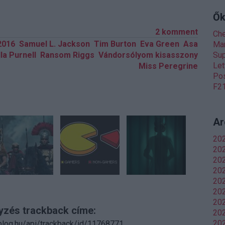
Ők
2
komment
Ch
2016
Samuel L. Jackson
Tim Burton
Eva Green
Asa
Man
lla Purnell
Ransom Riggs
Vándorsólyom kisasszony
Sup
Let
Miss Peregrine
Pos
F21
Ar
20
202
20
20
202
202
20
yzés trackback címe:
202
202
r.blog.hu/api/trackback/id/11768771