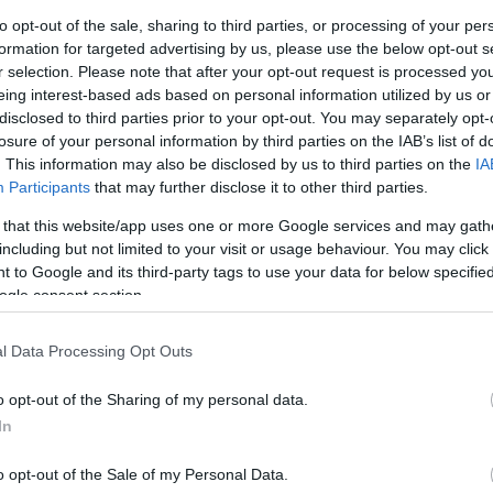
to opt-out of the sale, sharing to third parties, or processing of your per
do
formation for targeted advertising by us, please use the below opt-out s
"an
r selection. Please note that after your opt-out request is processed y
A f
eing interest-based ads based on personal information utilized by us or
disclosed to third parties prior to your opt-out. You may separately opt-
Uto
losure of your personal information by third parties on the IAB’s list of
. This information may also be disclosed by us to third parties on the
IA
Participants
that may further disclose it to other third parties.
Cí
tt van Asa Butterfield által életre keltett Jake. Ő az, aki
 that this website/app uses one or more Google services and may gath
19
 időhurkokban találja magát, majd azok keresésével tölti
including but not limited to your visit or usage behaviour. You may click 
20
 íjász is, de azért csak sikerül megmentenie a díszes
 to Google and its third-party tags to use your data for below specifi
20
szi jelenléte nem volt olyan markáns, mint a légkönnyű,
ogle consent section.
20
, aki a gagyi paróka ellenére is sokkal vibrálóbb volt a
Am
yelni a későbbiekben, ígéretes tehetségnek tűnik, és
l Data Processing Opt Outs
ani
ta el a Ne engedj el gyermek Ruthját. Személy szerint a
mar
ott akkor, mint a felnőtt énjét játszó Keira Knightley.
Cal
o opt-out of the Sharing of my personal data.
ba
In
CW
DC
o opt-out of the Sale of my Personal Data.
dis