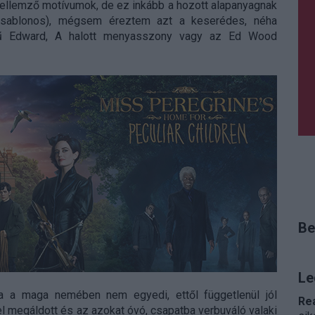
jellemző motívumok, de ez inkább a hozott alapanyagnak
 sablonos), mégsem éreztem azt a keserédes, néha
ezű Edward, A halott menyasszony vagy az Ed Wood
Be
Le
a a maga nemében nem egyedi, ettől függetlenül jól
Re
l megáldott és az azokat óvó, csapatba verbuváló valaki