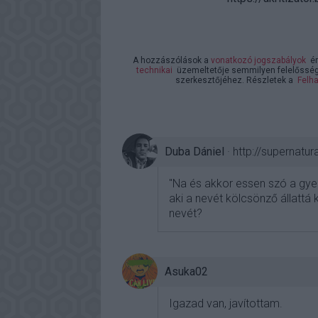
A hozzászólások a
vonatkozó jogszabályok
ér
technikai
üzemeltetője semmilyen felelősséget
szerkesztőjéhez. Részletek a
Felha
Duba Dániel
·
http://supernatur
"Na és akkor essen szó a gye
aki a nevét kölcsönző állattá 
nevét?
Asuka02
Igazad van, javítottam.