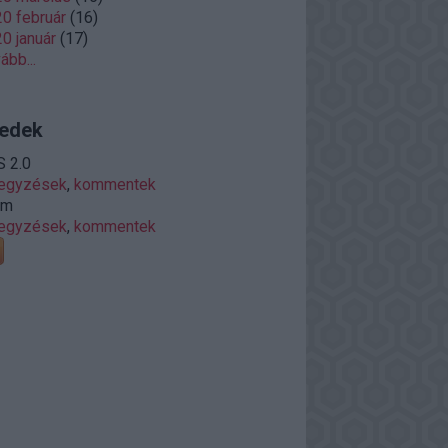
0 február
(
16
)
0 január
(
17
)
vább
...
edek
 2.0
jegyzések
,
kommentek
om
jegyzések
,
kommentek