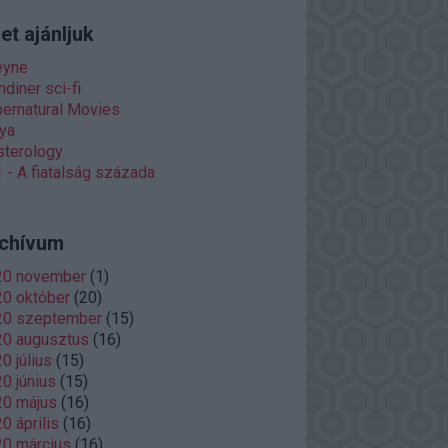
et ajánljuk
eyne
diner sci-fi
ernatural Movies
ya
terology
 - A fiatalság százada
chívum
20 november
(
1
)
0 október
(
20
)
20 szeptember
(
15
)
20 augusztus
(
16
)
0 július
(
15
)
0 június
(
15
)
20 május
(
16
)
0 április
(
16
)
0 március
(
16
)