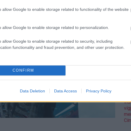
 szabadulnak, a „harci jelenet” átcsap egy mókás
Pix
al és életre keltett, halál laza csontvázakkal, na meg egy
o allow Google to enable storage related to functionality of the website
pol
apunk egy csókjelenetet, amin az amerikai mozikban
Rea
k, de egy kis debreceni mozi 7. sora dőlt a röhögéstől a
reg
o allow Google to enable storage related to personalization.
Mo
aw
Gos
o allow Google to enable storage related to security, including
sh
cation functionality and fraud prevention, and other user protection.
sor
wa
str
CONFIRM
sz
tea
to
Tró
Data Deletion
Data Access
Privacy Policy
Ult
vid
víg
me
Cím