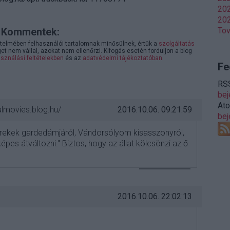
202
202
Kommentek:
To
telmében felhasználói tartalomnak minősülnek, értük a
szolgáltatás
 nem vállal, azokat nem ellenőrzi. Kifogás esetén forduljon a blog
sználási feltételekben
és az
adatvédelmi tájékoztatóban
.
Fe
RSS
be
At
almovies.blog.hu/
2016.10.06. 09:21:59
be
rekek gardedámjáról, Vándorsólyom kisasszonyról,
képes átváltozni." Biztos, hogy az állat kölcsönzi az ő
VÁLASZ ERRE
2016.10.06. 22:02:13