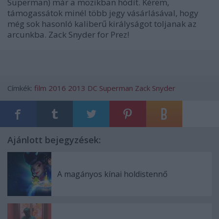
Superman) már a mozikban hódít. Kérem,
támogassátok minél több jegy vásárlásával, hogy
még sok hasonló kaliberű királyságot toljanak az
arcunkba. Zack Snyder for Prez!
Címkék:
film
2016
2013
DC
Superman
Zack Snyder
Ajánlott bejegyzések:
A magányos kínai holdistennő