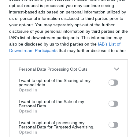
határozott, karakteres nőt, akinek az összes
opt-out request is processed you may continue seeing
megjelenése teljességgel indokolt és
interest-based ads based on personal information utilized by
kifogásolhatatlan.
us or personal information disclosed to third parties prior to
your opt-out. You may separately opt-out of the further
disclosure of your personal information by third parties on the
IAB’s list of downstream participants. This information may
also be disclosed by us to third parties on the
IAB’s List of
Downstream Participants
that may further disclose it to other
third parties.
Please note that this website/app uses one or more Google
Personal Data Processing Opt Outs
services and may gather and store information including but
not limited to your visit or usage behaviour. You may click to
I want to opt-out of the Sharing of my
personal data.
grant or deny consent to Google and its third-party tags to
Opted In
use your data for below specified purposes in below Google
consent section.
I want to opt-out of the Sale of my
Personal Data.
Külön kiemelném Snydert, az Atyaistent, aki ezt a
Opted In
csodát fantasztikus pontossággal, mély tisztelettel,
I want to opt-out of processing my
illetve alázattal a szemünk elé tárta. Felemelő
Personal Data for Targeted Advertising.
élmény volt látni, ahogy Snyder ledobja magáról a
Opted In