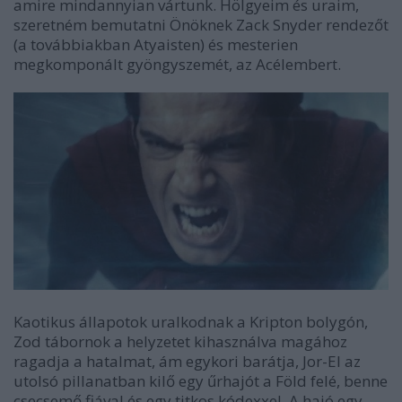
amire mindannyian vártunk. Hölgyeim és uraim,
szeretném bemutatni Önöknek Zack Snyder rendezőt
(a továbbiakban Atyaisten) és mesterien
megkomponált gyöngyszemét, az Acélembert.
Kaotikus állapotok uralkodnak a Kripton bolygón,
Zod tábornok a helyzetet kihasználva magához
ragadja a hatalmat, ám egykori barátja, Jor-El az
utolsó pillanatban kilő egy űrhajót a Föld felé, benne
csecsemő fiával és egy titkos kódexxel. A hajó egy