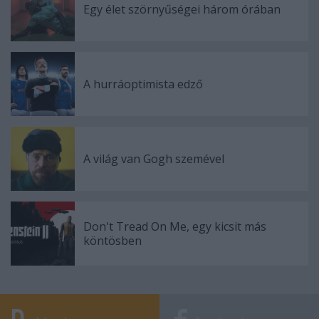
Egy élet szörnyűségei három órában
A hurráoptimista edző
A világ van Gogh szemével
Don't Tread On Me, egy kicsit más
köntösben