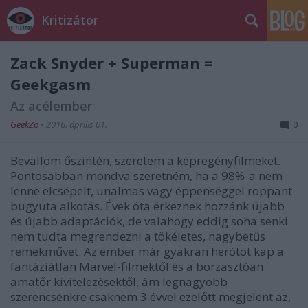
Kritizátor
Zack Snyder + Superman =
Geekgasm
Az acélember
GeekZo
•
2016. április 01.
0
Bevallom őszintén, szeretem a képregényfilmeket.
Pontosabban mondva szeretném, ha a 98%-a nem
lenne elcsépelt, unalmas vagy éppenséggel roppant
bugyuta alkotás. Évek óta érkeznek hozzánk újabb
és újabb adaptációk, de valahogy eddig soha senki
nem tudta megrendezni a tökéletes, nagybetűs
remekművet. Az ember már gyakran herótot kap a
fantáziátlan Marvel-filmektől és a borzasztóan
amatőr kivitelezésektől, ám legnagyobb
szerencsénkre csaknem 3 évvel ezelőtt megjelent az,