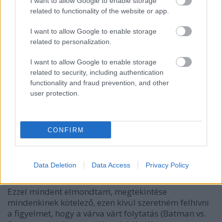
I want to allow Google to enable storage
related to functionality of the website or app.
I want to allow Google to enable storage
related to personalization.
I want to allow Google to enable storage
related to security, including authentication
functionality and fraud prevention, and other
user protection.
Egy szó, mint száz, az Acélember végre megtestesíti
CONFIRM
az igényes rajongók álmát, így kell kinéznie egy
zsánerfilmnek, kérem szépen. Ha tőszavakban kéne
jellemeznem, a következők lennének a legtalálóbbak:
Data Deletion
Data Access
Privacy Policy
BUMM-BUMM, DURR-DURR,
RATATATATATATTATTA, KA-BOOOM, RECCS, MIAÚ.
Ezzel mindent elmondtam, megtekintése
mindenkinek kötelező, ezen kívül szeretném felhívni
a figyelmet, hogy a várva várt folytatás (Batman vs.