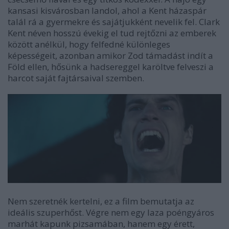
kansasi kisvárosban landol, ahol a Kent házaspár
talál rá a gyermekre és sajátjukként nevelik fel. Clark
Kent néven hosszú évekig el tud rejtőzni az emberek
között anélkül, hogy felfedné különleges
képességeit, azonban amikor Zod támadást indít a
Föld ellen, hősünk a hadsereggel karöltve felveszi a
harcot saját fajtársaival szemben.
Nem szeretnék kertelni, ez a film bemutatja az
ideális szuperhőst. Végre nem egy laza poéngyáros
marhát kapunk pizsamában, hanem egy érett,