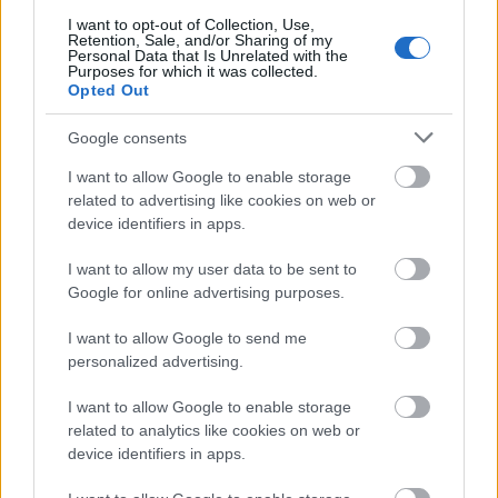
"logikus történetvezetés" és a "pontos
I want to opt-out of Collection, Use,
karakterfejlődés" felesleges béklyóit. Néha random
Retention, Sale, and/or Sharing of my
történtek az események, egymástól függetlenül,
Personal Data that Is Unrelated with the
Purposes for which it was collected.
mindenféle értelem nélkül, ami egyáltalán nem
Opted Out
gond, elvégre ez egy szuperhősfilm, nem pedig A
féreglyukon át Morgan Freemannel. Itt az a lényeg,
Google consents
hogy szórakoztató legyen, sok akcióval és rendkívüli
látvánnyal tálalva, ebben rejlik az Acélember igazi
I want to allow Google to enable storage
ereje. Az Atyaisten már-már Michael Bay-i
related to advertising like cookies on web or
magasságokba emelkedve robbantja fel Manhattan
device identifiers in apps.
amúgy is lebontásra váró épületeit, emellett a
I want to allow my user data to be sent to
folyamatos összecsapások is rendkívül izgalmasra
Google for online advertising purposes.
és pörgősre sikeredtek. A szövegkönyvért felelős
David Goyer szintén kitett magáért, nemhiába ő az
I want to allow Google to send me
egyik legnépszerűbb képregényíró manapság.
personalized advertising.
Sikerült olyan mondatokkal gazdagítani a filmet,
amiknek hatására olyan kellemes érzés kerülgetett,
I want to allow Google to enable storage
mintha egy '80-as évekbeli akciófilmet néztem volna
related to analytics like cookies on web or
Dolph Lundgren főszereplésével.
device identifiers in apps.